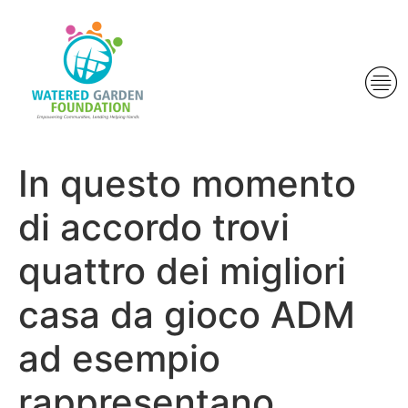
In questo momento
di accordo trovi
quattro dei migliori
casa da gioco ADM
ad esempio
rappresentano