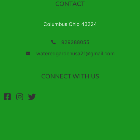
CONTACT
Columbus Ohio 43224
929288055
wateredgardenusa21@gmail.com
CONNECT WITH US