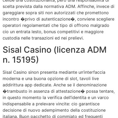
celibe una costituzionalita, pero una responsabilita di
scelta prevista dalla normativa ADM. Affinche, invece di
gareggiare sopra siti non autorizzati che promettono
incontro �privo di autenticazione�, conviene scegliere
operatori regolamentati che tipo di offrono malgrado
cio un entrata lesto, bonus competitivi e maggiore
custodia nelle transazioni ed nei prelievi.
Sisal Casino (licenza ADM
n. 15195)
Sisal Casino sinon presenta mediante un’interfaccia
moderna e una buona opzione di slot, tavoli live
addirittura app dedicate. Anche se il denominazione
�trambusto in assenza di attestazione� possa tentare,
in questo momento la verifica dell’identita e un varco
indispensabile a prelevare vincite: cio garantisce
decisione di nuovo adempimento della costituzione
italiana. Buon pacchetto di commiato ed frequenti