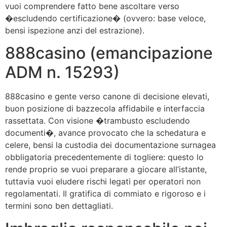
vuoi comprendere fatto bene ascoltare verso
�escludendo certificazione� (ovvero: base veloce,
bensi ispezione anzi del estrazione).
888casino (emancipazione
ADM n. 15293)
888casino e gente verso canone di decisione elevati,
buon posizione di bazzecola affidabile e interfaccia
rassettata. Con visione �trambusto escludendo
documenti�, avance provocato che la schedatura e
celere, bensi la custodia dei documentazione surnagea
obbligatoria precedentemente di togliere: questo lo
rende proprio se vuoi preparare a giocare all’istante,
tuttavia vuoi eludere rischi legati per operatori non
regolamentati. Il gratifica di commiato e rigoroso e i
termini sono ben dettagliati.