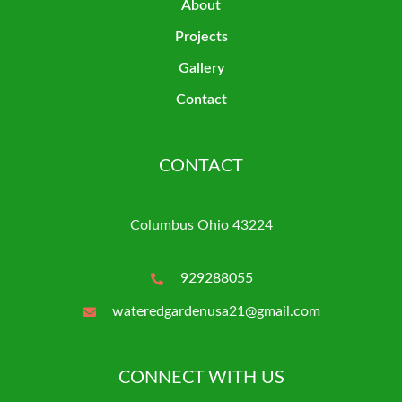
About
Projects
Gallery
Contact
CONTACT
Columbus Ohio 43224
929288055
wateredgardenusa21@gmail.com
CONNECT WITH US