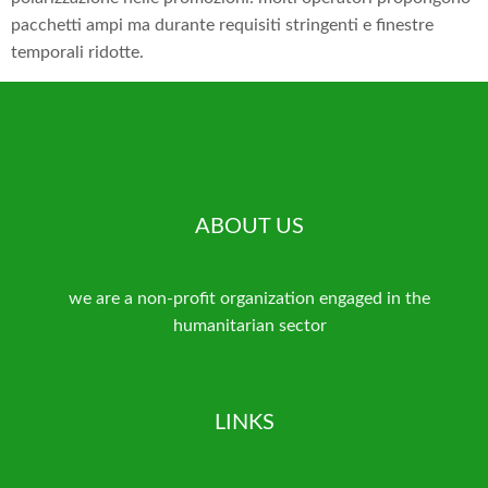
pacchetti ampi ma durante requisiti stringenti e finestre
temporali ridotte.
ABOUT US
we are a non-profit organization engaged in the
humanitarian sector
LINKS