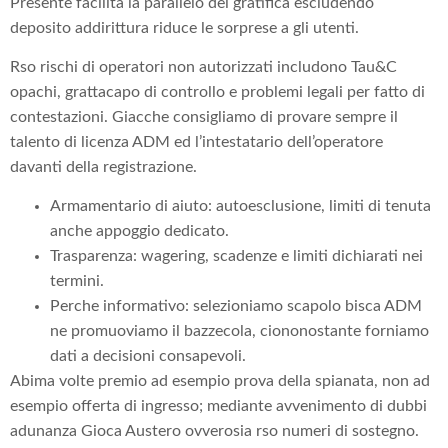
Presente facilita la parallelo dei gratifica escludendo
deposito addirittura riduce le sorprese a gli utenti.
Rso rischi di operatori non autorizzati includono Tau&C
opachi, grattacapo di controllo e problemi legali per fatto di
contestazioni. Giacche consigliamo di provare sempre il
talento di licenza ADM ed l’intestatario dell’operatore
davanti della registrazione.
Armamentario di aiuto: autoesclusione, limiti di tenuta
anche appoggio dedicato.
Trasparenza: wagering, scadenze e limiti dichiarati nei
termini.
Perche informativo: selezioniamo scapolo bisca ADM
ne promuoviamo il bazzecola, ciononostante forniamo
dati a decisioni consapevoli.
Abima volte premio ad esempio prova della spianata, non ad
esempio offerta di ingresso; mediante avvenimento di dubbi
adunanza Gioca Austero ovverosia rso numeri di sostegno.