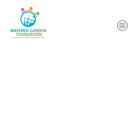
Incisione per
SPID o CIE:
contatto sui
gratifica in