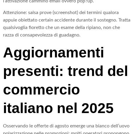
l’attivazione cammino email ovvero pop?up.
Attenzione: salsa prove (screenshot) dei termini qualora
appuie obiettato certain accidente durante il sostegno. Tratta
qualsivoglia fioretto che un esame della ripiano, non che
razza di consapevolezza di guadagno.
Aggiornamenti
presenti: trend del
commercio
italiano nel 2025
Osservando le offerte di agosto emerge una bianco dell’uovo
polarizzazione nelle promozioni: molti operatori propongono