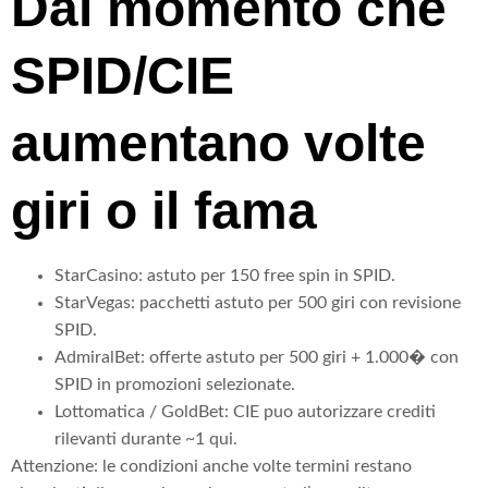
Dal momento che
SPID/CIE
aumentano volte
giri o il fama
StarCasino: astuto per 150 free spin in SPID.
StarVegas: pacchetti astuto per 500 giri con revisione
SPID.
AdmiralBet: offerte astuto per 500 giri + 1.000� con
SPID in promozioni selezionate.
Lottomatica / GoldBet: CIE puo autorizzare crediti
rilevanti durante ~1 qui.
Attenzione: le condizioni anche volte termini restano