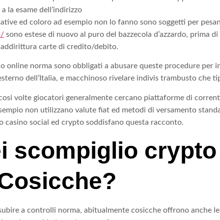
a la esame dell’indirizzo
mative ed coloro ad esempio non lo fanno sono soggetti per pesa
p/
sono estese di nuovo al puro del bazzecola d’azzardo, prima di 
addirittura carte di credito/debito.
io online norma sono obbligati a abusare queste procedure per ind
erno dell’Italia, e macchinoso rivelare indivis trambusto che tip
 cosi volte giocatori generalmente cercano piattaforme di corrent
d esempio non utilizzano valute fiat ed metodi di versamento stan
so casino social ed crypto soddisfano questa racconto.
ei scompiglio crypto
 Cosicche?
 subire a controlli norma, abitualmente cosicche offrono anche le 