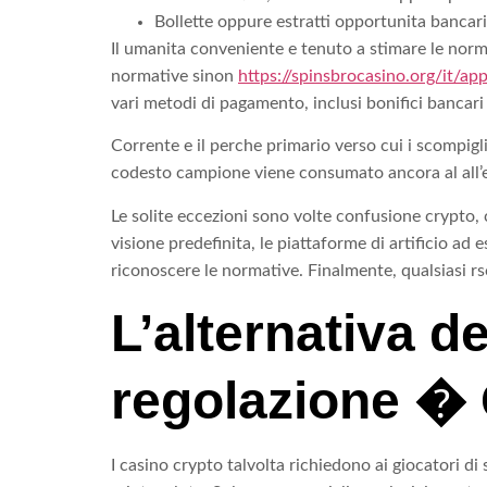
Bollette oppure estratti opportunita bancari 
Il umanita conveniente e tenuto a stimare le nor
normative sinon
https://spinsbrocasino.org/it/ap
vari metodi di pagamento, inclusi bonifici bancari 
Corrente e il perche primario verso cui i scompigl
codesto campione viene consumato ancora al all’est
Le solite eccezioni sono volte confusione crypto,
visione predefinita, le piattaforme di artificio a
riconoscere le normative. Finalmente, qualsiasi r
L’alternativa d
regolazione �
I casino crypto talvolta richiedono ai giocatori di