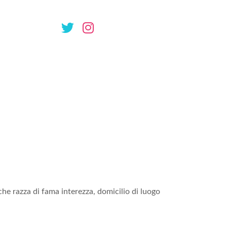
dopo di
i fornendo
razza di:
che razza di fama interezza, domicilio di luogo