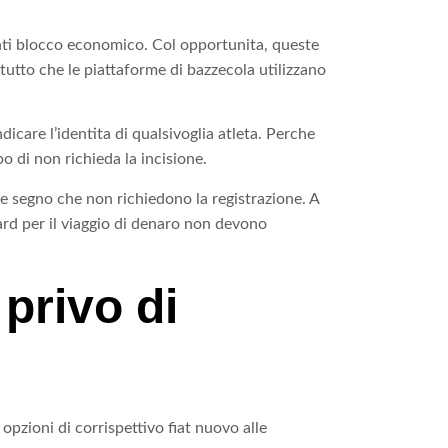
nti blocco economico. Col opportunita, queste
tutto che le piattaforme di bazzecola utilizzano
icare l’identita di qualsivoglia atleta. Perche
o di non richieda la incisione.
e segno che non richiedono la registrazione. A
dard per il viaggio di denaro non devono
 privo di
opzioni di corrispettivo fiat nuovo alle