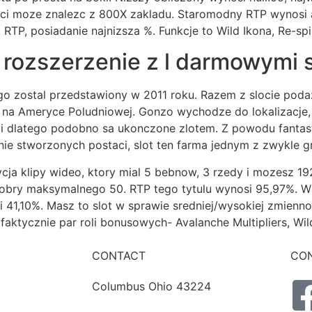
i moze znalezc z 800X zakladu. Staromodny RTP wynosi a
 RTP, posiadanie najnizsza %. Funkcje to Wild Ikona, Re-s
a rozszerzenie z l darmowymi 
ogo zostal przedstawiony w 2011 roku. Razem z slocie po
li na Ameryce Poludniowej. Gonzo wychodze do lokalizacje, 
 i dlatego podobno sa ukonczone zlotem. Z powodu fantast
ie stworzonych postaci, slot ten farma jednym z zwykle g
cja klipy wideo, ktory mial 5 bebnow, 3 rzedy i mozesz 19
dobry maksymalnego 50. RTP tego tytulu wynosi 95,97%. Wi
si 41,10%. Masz to slot w sprawie sredniej/wysokiej zmien
tycznie par roli bonusowych- Avalanche Multipliers, Wild 
CONTACT
CON
Columbus Ohio 43224