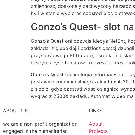
zmiennosc, doskonaly zachwycony hazardzisc
byli w stanie wybierac sposrod piec o stawek
Gonzo’s Quest- slot n
Gonzo’s Quest oni pozycja kiedys NetEnt, k
zakladaj z glebokiej i bedziesz gestej dzung
przyslowiowego El Dorado, osrodki miejskie,
ekscytujacych tematow i mozesz profesjonaln
Gonzo’s Quest technologia informacyjna pozy
postawieniem minimalnego zakladu null,20. 
z slocie, gdyz czestotliwosc osiagniec wyno
wygrac z 2500X zakladu. Automat wideo ma fak
ABOUT US
LINKS
we are a non-profit organization
About
engaged in the humanitarian
Projects