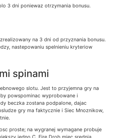
olo 3 dni poniewaz otrzymania bonusu.
zrealizowany na 3 dni od przyznania bonusu.
dzy, nastepowaniu spelnieniu kryteriow
ymi spinami
bebnowego slotu. Jest to przyjemna gry na
ialby powspominac wyprobowane i
gdy beczka zostana podpalone, dajac
sludze gry ma faktycznie i Siec Mnoznikow,
tnie.
t dosc proste; na wygranej wymagane probuje
wiekszy jedno C. Fire Drob miec srednia