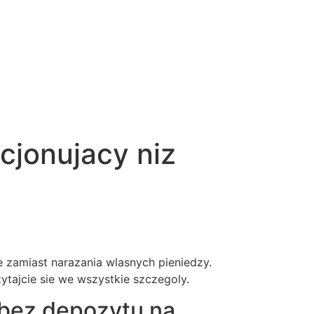
cjonujacy niz
 zamiast narazania wlasnych pieniedzy.
tajcie sie we wszystkie szczegoly.
bez depozytu na