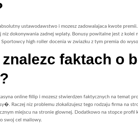
?
ja absolutny ustawodawstwo i mozesz zadowalajaca kwote premii.
niz dokonywania zadnej wplaty. Bonusy powitalne jest z kolei n
. Sportowcy high roller docenia w zwiazku z tym premia do wyso
 znalezc faktach o 
e?
asyna online fillip i mozesz stwierdzen faktycznych na temat p
 Raczej niz problemu zlokalizujesz tego rodzaju firma na st
cznym miejscu na stronie glownej. Dodatkowo na stopce profil
o swoj cel mailowy.