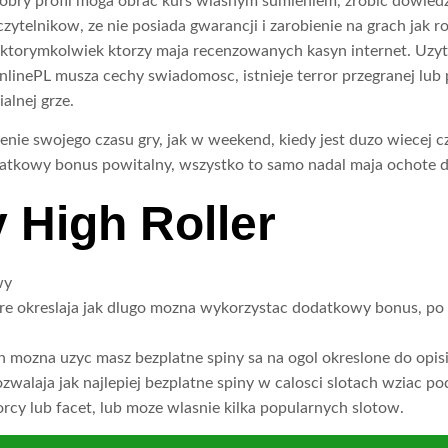
bry profil moga obrac kurs wlasnym sumieniem, zrobic dowiedzi
telnikow, ze nie posiada gwarancji i zarobienie na grach jak ro
o ktorymkolwiek ktorzy maja recenzowanych kasyn internet. Uzyt
linePL musza cechy swiadomosc, istnieje terror przegranej lub 
alnej grze.
nie swojego czasu gry, jak w weekend, kiedy jest duzo wiecej c
odatkowy bonus powitalny, wszystko to samo nadal maja ochote
 High Roller
wy
ore okreslaja jak dlugo mozna wykorzystac dodatkowy bonus, po 
ch mozna uzyc masz bezplatne spiny sa na ogol okreslone do opis
zwalaja jak najlepiej bezplatne spiny w calosci slotach wziac p
cy lub facet, lub moze wlasnie kilka popularnych slotow.