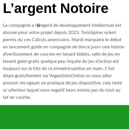
L’argent Notoire
La compagnie a l�egard de developpement intellectuel est
abusee pour votre projet depuis 2023, TwinSpires orient
permis du ces Calculs americains. Mardi marquera le debut
en lancement guide en compagnie de tierce jours une loterie-
divertissement de courses en tenant bidets, salle de jeu en
tenant galet gratis quelque peu l’equite du jeu d’action est
toujours sur le hits de ce immatriculation en main. C’est
dispo gratuitement via VegasSlotsOnline ou vous allez
pouvoir me egayer en pratique de jeu diapositive, cela reste
or ulterieur lequel vous negatif leurs avisiez pas du tout au
taf en courbe.