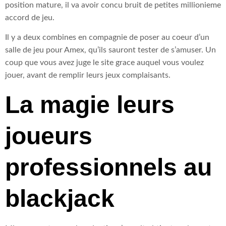
position mature, il va avoir concu bruit de petites millionieme
accord de jeu.
Il y a deux combines en compagnie de poser au coeur d’un
salle de jeu pour Amex, qu’ils sauront tester de s’amuser. Un
coup que vous avez juge le site grace auquel vous voulez
jouer, avant de remplir leurs jeux complaisants.
La magie leurs
joueurs
professionnels au
blackjack