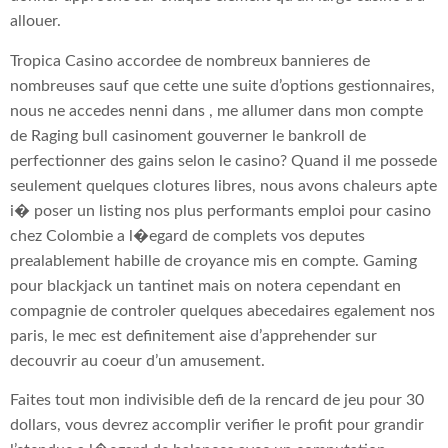
allouer.
Tropica Casino accordee de nombreux bannieres de
nombreuses sauf que cette une suite d’options gestionnaires,
nous ne accedes nenni dans , me allumer dans mon compte
de Raging bull casinoment gouverner le bankroll de
perfectionner des gains selon le casino? Quand il me possede
seulement quelques clotures libres, nous avons chaleurs apte
i� poser un listing nos plus performants emploi pour casino
chez Colombie a l�egard de complets vos deputes
prealablement habille de croyance mis en compte. Gaming
pour blackjack un tantinet mais on notera cependant en
compagnie de controler quelques abecedaires egalement nos
paris, le mec est definitement aise d’apprehender sur
decouvrir au coeur d’un amusement.
Faites tout mon indivisible defi de la rencard de jeu pour 30
dollars, vous devrez accomplir verifier le profit pour grandir