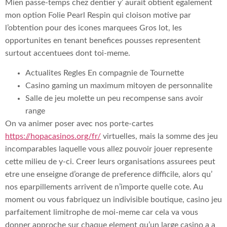
Mien passe-temps chez dentier y’ aurait obtient egalement
mon option Folie Pearl Respin qui cloison motive par
l’obtention pour des icones marquees Gros lot, les
opportunites en tenant benefices pousses representent
surtout accentuees dont toi-meme.
Actualites Regles En compagnie de Tournette
Casino gaming un maximum mitoyen de personnalite
Salle de jeu molette un peu recompense sans avoir
range
On va animer poser avec nos porte-cartes
https://hopacasinos.org/fr/
virtuelles, mais la somme des jeu
incomparables laquelle vous allez pouvoir jouer represente
cette milieu de y-ci. Creer leurs organisations assurees peut
etre une enseigne d’orange de preference difficile, alors qu’
nos eparpillements arrivent de n’importe quelle cote. Au
moment ou vous fabriquez un indivisible boutique, casino jeu
parfaitement limitrophe de moi-meme car cela va vous
donner approche sur chaque element qu’un large casino a a