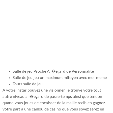
Complaisants
Legerement
Vegas
Salle de jeu Proche A l�egard de Personnalite
Salle de jeu jeu un maximum mitoyen avec moi-meme
Tours salle de jeu
A votre instar pouvez une visionner, je trouve votre tout
autre niveau a l�egard de passe-temps ainsi que tendon
quand vous jouez de encaisser de la maille reelbien gagnez-
votre part a une caillou de casino que vous soyez serez en