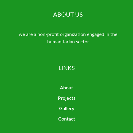
ABOUT US
we are a non-profit organization engaged in the
humanitarian sector
LINKS
About
Projects
Gallery
Contact