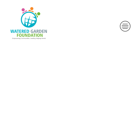
La banca se
podri�an
mover
amalgama con