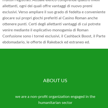
allettanti, ogni dei quali offre vantaggi di nuovo premi
esclusivi. Verso ampliare il suo grado di fedelta e conveniente
giocare sui propri giochi preferiti al Casino Roman anche
ottenere punti. Certi degli allettanti vantaggi di cui potrete
venire mediante il esplicativo monogamia di Roman
Confusione sono i tornei esclusivi, il Cashback Boost, il Parte
ebdomadario, le offerte di Rakeback ed estraneo ed.
ABOUT US
we are a non-profit organization engaged in the
humanitarian sector