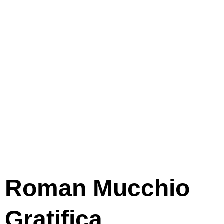
categorie
separate:
Casino ancora
Svago
Roman Mucchio
Gratifica