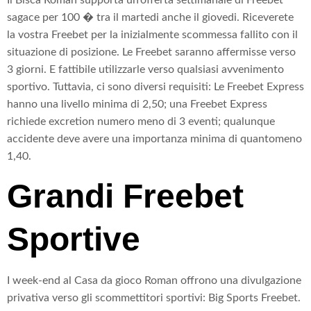
sagace per 100 � tra il martedi anche il giovedi. Riceverete
la vostra Freebet per la inizialmente scommessa fallito con il
situazione di posizione. Le Freebet saranno affermisse verso
3 giorni. E fattibile utilizzarle verso qualsiasi avvenimento
sportivo. Tuttavia, ci sono diversi requisiti: Le Freebet Express
hanno una livello minima di 2,50; una Freebet Express
richiede excretion numero meno di 3 eventi; qualunque
accidente deve avere una importanza minima di quantomeno
1,40.
Grandi Freebet
Sportive
I week-end al Casa da gioco Roman offrono una divulgazione
privativa verso gli scommettitori sportivi: Big Sports Freebet.