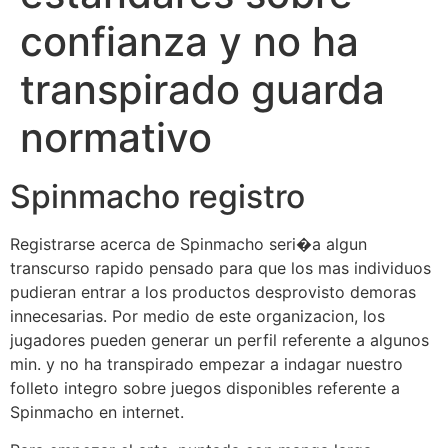
confianza y no ha
transpirado guarda
normativo
Spinmacho registro
Registrarse acerca de Spinmacho seri�a algun
transcurso rapido pensado para que los mas individuos
pudieran entrar a los productos desprovisto demoras
innecesarias. Por medio de este organizacion, los
jugadores pueden generar un perfil referente a algunos
min. y no ha transpirado empezar a indagar nuestro
folleto integro sobre juegos disponibles referente a
Spinmacho en internet.