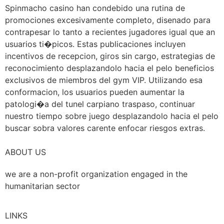
Spinmacho casino han condebido una rutina de
promociones excesivamente completo, disenado para
contrapesar lo tanto a recientes jugadores igual que an
usuarios ti�picos. Estas publicaciones incluyen
incentivos de recepcion, giros sin cargo, estrategias de
reconocimiento desplazandolo hacia el pelo beneficios
exclusivos de miembros del gym VIP. Utilizando esa
conformacion, los usuarios pueden aumentar la
patologi�a del tunel carpiano traspaso, continuar
nuestro tiempo sobre juego desplazandolo hacia el pelo
buscar sobra valores carente enfocar riesgos extras.
ABOUT US
we are a non-profit organization engaged in the
humanitarian sector
LINKS