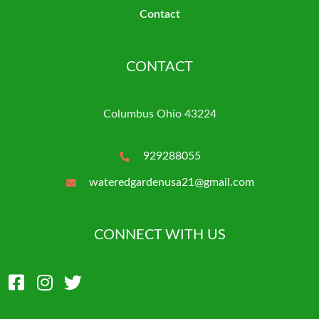
Contact
CONTACT
Columbus Ohio 43224
929288055
wateredgardenusa21@gmail.com
CONNECT WITH US