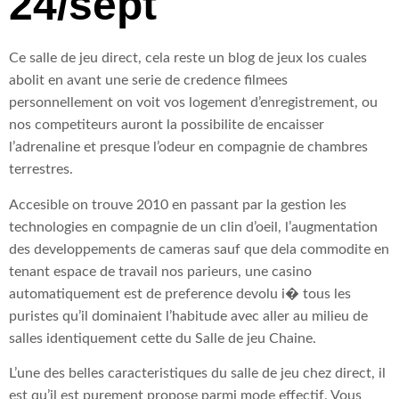
24/sept
Ce salle de jeu direct, cela reste un blog de jeux los cuales
abolit en avant une serie de credence filmees
personnellement on voit vos logement d’enregistrement, ou
nos competiteurs auront la possibilite de encaisser
l’adrenaline et presque l’odeur en compagnie de chambres
terrestres.
Accesible on trouve 2010 en passant par la gestion les
technologies en compagnie de un clin d’oeil, l’augmentation
des developpements de cameras sauf que dela commodite en
tenant espace de travail nos parieurs, une casino
automatiquement est de preference devolu i� tous les
puristes qu’il dominaient l’habitude avec aller au milieu de
salles identiquement cette du Salle de jeu Chaine.
L’une des belles caracteristiques du salle de jeu chez direct, il
est qu’il est purement propose parmi mode effectif. Vous