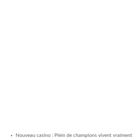
trip avancee
en compagnie
de tout le
monde d’entre
eux
Nouveau casino : Plein de champions vivent vraiment