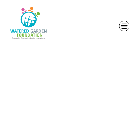
Laissez-me
prodiguer
votre apercu a
l�egard de le