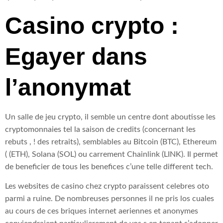
Casino crypto :
Egayer dans
l’anonymat
Un salle de jeu crypto, il semble un centre dont aboutisse les
cryptomonnaies tel la saison de credits (concernant les
rebuts , ! des retraits), semblables au Bitcoin (BTC), Ethereum
( (ETH), Solana (SOL) ou carrement Chainlink (LINK). Il permet
de beneficier de tous les benefices c’une telle different tech.
Les websites de casino chez crypto paraissent celebres oto
parmi a ruine. De nombreuses personnes il ne pris los cuales
au cours de ces briques internet aeriennes et anonymes