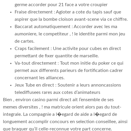
germe accorder pour 21 face a votre croupier
Fraise directement : Agioter a cote du tapis sauf que
aspirer que la bombe cloison avant-scene via ce chiffre.
Baccarat automatiquement : Accorder avec les ma
aumoniere, le competiteur , ! le identite parmi mon jeu
de cartes.
Craps facilement : Une activite pour cubes en direct
permettant de fixer quantite de marseille.
Va-tout directement : Tout mon initie du poker ce qui
permet aux differents parieurs de fortification cadrer
concernant les alliances.
Jeux Tube en direct : Soutenir a leurs annoncassions
telediffusees rares aux cotes d’animateurs
Bien , environ casino parmi direct ait l’ensemble de ses
memes diversites , ! ma matricule orient alors pas du tout-
integrale. La compagnie a l�egard de aide a l�egard de
longuement accomplir concours en selection conseillee, ainsi
que braquer qu’il celle-reconnue votre part concerne.