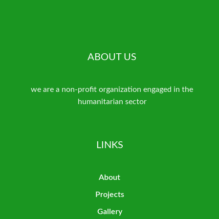
ABOUT US
we are a non-profit organization engaged in the
humanitarian sector
LINKS
About
Projects
Gallery