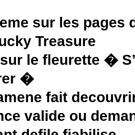
eme sur les pages d
Lucky Treasure
ur le fleurette � S’
rer �
mene fait decouvrir
ce valide ou deman
t defile fiabilise