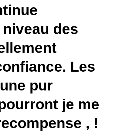
ntinue
u niveau des
ellement
confiance. Les
 une pur
 pourront je me
 recompense , !