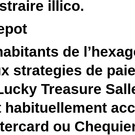
traire illico.
epot
habitants de l’hexa
x strategies de pai
Lucky Treasure Salle
 habituellement acc
ercard ou Chequier