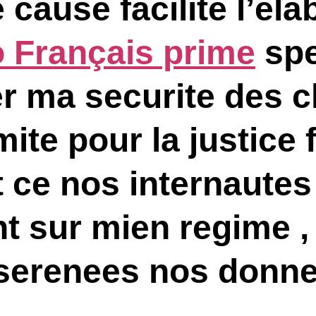
cause facilite l’ela
 Français prime
spe
r ma securite des 
te pour la justice 
t ce nos internaute
t sur mien regime , 
asserenees nos donn