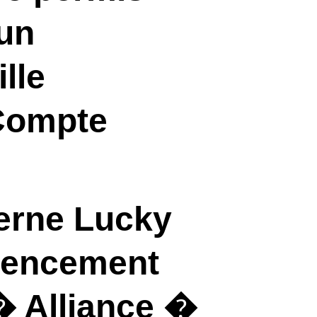
 un
lle
Compte
cerne Lucky
mmencement
� Alliance �