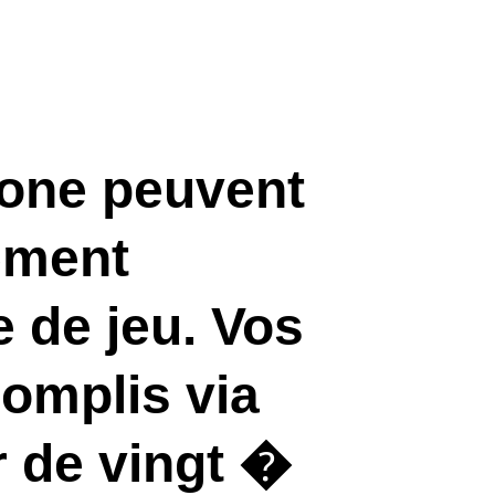
gone peuvent
ement
 de jeu. Vos
omplis via
 de vingt �