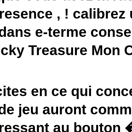
resence , ! calibrez
dans e-terme consei
ucky Treasure Mon 
cites en ce qui con
e de jeu auront co
ressant au bouton 