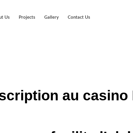
ut Us
Projects
Gallery
Contact Us
nue rassure et ai
principes ruses
scription au casino