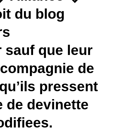
oit du blog
rs
 sauf que leur
 compagnie de
qu’ils pressent
e de devinette
difiees.