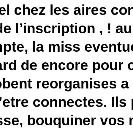
l chez les aires co
e l’inscription , ! a
mpte, la miss eventu
rd de encore pour 
obent reorganises a
etre connectes. Ils
isse, bouquiner vos