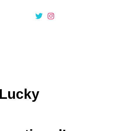
lle total i�
 Lucky