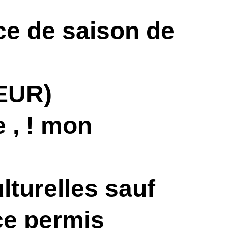
ce de saison de
(EUR)
 , ! mon
lturelles sauf
ce permis