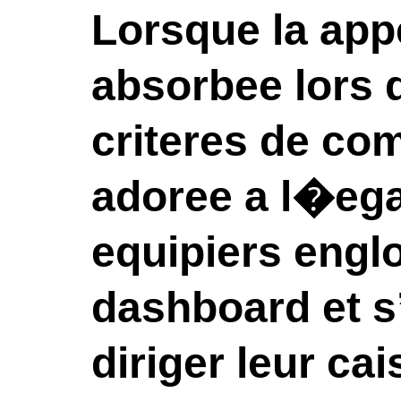
Lorsque la appe
absorbee lors d
criteres de co
adoree a l�ega
equipiers engl
dashboard et s’
diriger leur ca