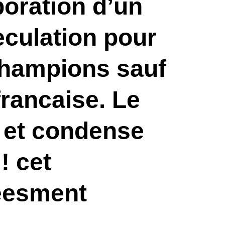
boration d’un
culation pour
champions sauf
francaise. Le
s et condense
! cet
eesment