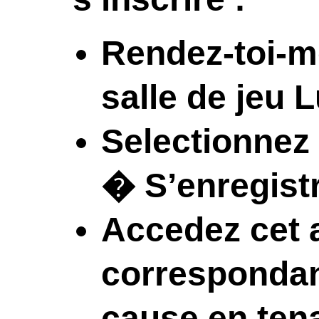
Rendez-toi-m
salle de jeu 
Selectionnez s
� S’enregist
Accedez cet a
correspondan
cause en tenan