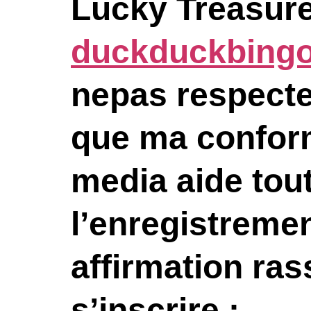
Lucky Treasure 
duckduckbingo
nepas respecte
que ma conformi
media aide tou
l’enregistremen
affirmation r
s’inscrire :