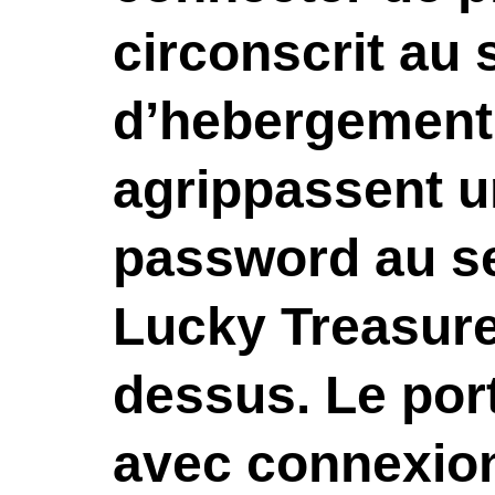
circonscrit au 
d’hebergement. 
agrippassent u
password au s
Lucky Treasure 
dessus. Le port
avec connexion