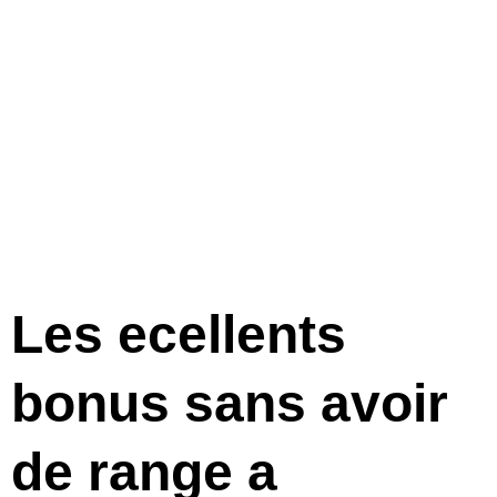
salle de jeu au
canada du
2022
Les ecellents
bonus sans avoir
de range a