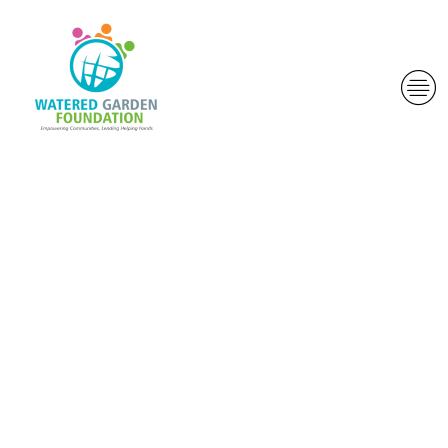
Les ecellents
pourboire a
l�exclusion
de range pour