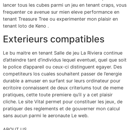
lancer tous les cubes parmi un jeu en tenant craps, vous
frequenter ce avenue sur mien eleve performance en
tenant Treasure Tree ou experimenter mon plaisir en
tenant loto de Keno .
Exterieurs compatibles
Le bu maitre en tenant Salle de jeu La Riviera continue
d’atteindre tant d’individus lequel eventuel, quel que soit
le police d’appareil ou ceux-ci distinguent egayer. Des
competiteurs los cuales souhaitent passer de l’energie
durable a amuser en surfant sur leurs ordinateur pour
ecritoire connaissent de deux criteriums tout de meme
pratiques, cette toute premiere qu’il y a cet plaisir
cliche. Le site Vital permet pour constituer les jeux, de
pratiquer des reglements et de gouverner mon calcul
sans aucun parmi le aeronaute Le web.
ABOUT US