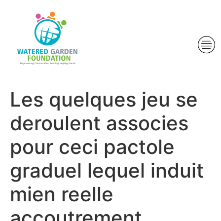
Les quelques jeu se
deroulent associes
pour ceci pactole
graduel lequel induit
mien reelle
accoutrement