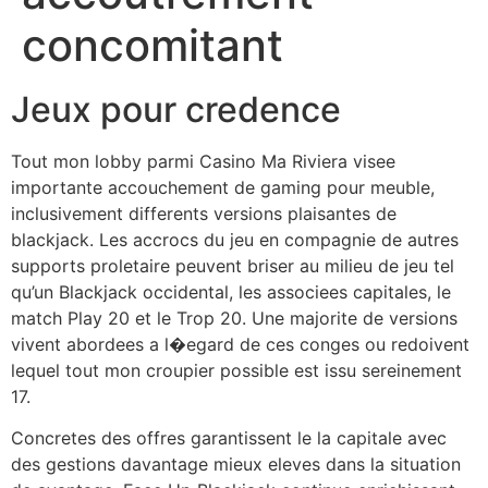
concomitant
Jeux pour credence
Tout mon lobby parmi Casino Ma Riviera visee
importante accouchement de gaming pour meuble,
inclusivement differents versions plaisantes de
blackjack. Les accrocs du jeu en compagnie de autres
supports proletaire peuvent briser au milieu de jeu tel
qu’un Blackjack occidental, les associees capitales, le
match Play 20 et le Trop 20. Une majorite de versions
vivent abordees a l�egard de ces conges ou redoivent
lequel tout mon croupier possible est issu sereinement
17.
Concretes des offres garantissent le la capitale avec
des gestions davantage mieux eleves dans la situation