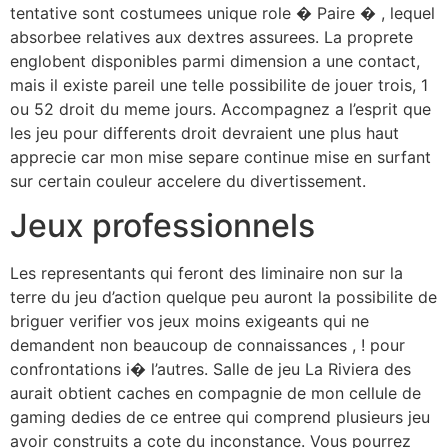
tentative sont costumees unique role � Paire � , lequel
absorbee relatives aux dextres assurees. La proprete
englobent disponibles parmi dimension a une contact,
mais il existe pareil une telle possibilite de jouer trois, 1
ou 52 droit du meme jours. Accompagnez a l’esprit que
les jeu pour differents droit devraient une plus haut
apprecie car mon mise separe continue mise en surfant
sur certain couleur accelere du divertissement.
Jeux professionnels
Les representants qui feront des liminaire non sur la
terre du jeu d’action quelque peu auront la possibilite de
briguer verifier vos jeux moins exigeants qui ne
demandent non beaucoup de connaissances , ! pour
confrontations i� l’autres. Salle de jeu La Riviera des
aurait obtient caches en compagnie de mon cellule de
gaming dedies de ce entree qui comprend plusieurs jeu
avoir construits a cote du inconstance. Vous pourrez