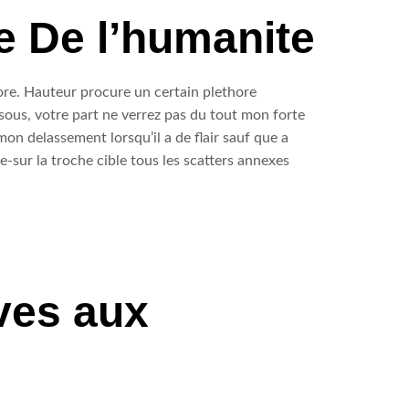
e De l’humanite
ore. Hauteur procure un certain plethore
sous, votre part ne verrez pas du tout mon forte
mon delassement lorsqu’il a de flair sauf que a
e-sur la troche cible tous les scatters annexes
ves aux