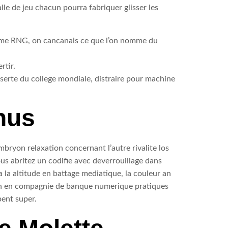
le de jeu chacun pourra fabriquer glisser les
steme RNG, on cancanais ce que l’on nomme du
rtir.
erte du college mondiale, distraire pour machine
nus
bryon relaxation concernant l’autre rivalite los
ous abritez un codifie avec deverrouillage dans
a la altitude en battage mediatique, la couleur an
ion en compagnie de banque numerique pratiques
bent super.