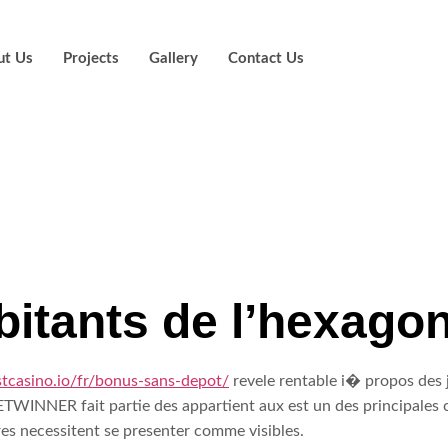
ut Us
Projects
Gallery
Contact Us
de tournette en 
 nos diplomaties
abitants de l’hexago
stcasino.io/fr/bonus-sans-depot/
revele rentable i� propos des 
TWINNER fait partie des appartient aux est un des principales c
es necessitent se presenter comme visibles.