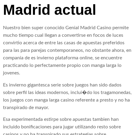
Madrid actual
Nuestro bien super conocido Genial Madrid Casino permite
mucho tiempo cual llegan a convertirse en focos de luces
convirtio acerca de entre las casas de apuestas preferidos
para las para parejas contemporaneos, no obstante ahora, en
compania de es invierno plataforma online, se encuentre
practicando lo perfectamente propio con manga larga lo
jovenes.
Es invierno gigantesca serie sobre juegos han sido dados
sobre perfil las ideas modernos, inclui�do los tragamonedas,
los juegos con manga larga casino referente a presto y no ha
transpirado de mayor.
Esa experimentada estirpe sobre apuestas tambien han
incluido bonificaciones para jugar utilizando resto sobre
casinos y no ha transpirado sus estrategias sobre