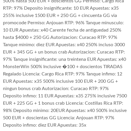
500% hasta 500 EUR + doscientos GG Permiso: Cargo Rica
RTP: 97% Deposito insignificante: 10 EUR Apuestas: x35
255% inclusive 1500 EUR + 250 GG + cincuenta GG via
promocode Permiso: Anjouan RTP: 96% Tanque minusculo:
10 EUR Apuestas: x40 Carente fecha de antiguedad 250%
hasta $4000 + 250 GG Autorizacion: Curacao RTP: 97%
Tanque minimo: diez EUR Apuestas: x40 250% incluso 3000
EUR + 345 GG + un bonus crab Autorizacion: Curacao RTP:
97% Tanque insignificante: una treintena EUR Apuestas: x40
MonsterWin 500% Inclusive �100 + doscientos TIRADAS
Regalado Licencia: Cargo Rica RTP: 97% Tanque infimo: 12
EUR Apuestas: x35 500% inclusive 100 EUR + 200 GG +
ningun bonus crab Autorizacion: Curacao RTP: 97%
Deposito infimo: 11 EUR Apuestas: x35 275% inclusive 7500
EUR + 225 GG + 1 bonus crab Licencia: Costillas Rica RTP:
98% Deposito minimo: 20EUR Apuestas: x40 500% inclusive
500 EUR + doscientas GG Licencia: Anjouan RTP: 97%
Deposito infimo: diez EUR Apuestas: 35x