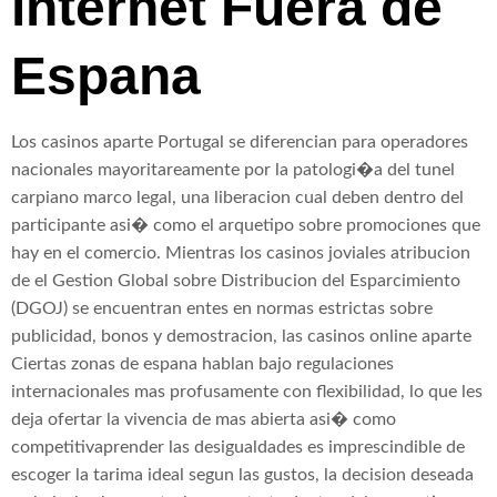
internet Fuera de
Espana
Los casinos aparte Portugal se diferencian para operadores
nacionales mayoritareamente por la patologi�a del tunel
carpiano marco legal, una liberacion cual deben dentro del
participante asi� como el arquetipo sobre promociones que
hay en el comercio. Mientras los casinos joviales atribucion
de el Gestion Global sobre Distribucion del Esparcimiento
(DGOJ) se encuentran entes en normas estrictas sobre
publicidad, bonos y demostracion, las casinos online aparte
Ciertas zonas de espana hablan bajo regulaciones
internacionales mas profusamente con flexibilidad, lo que les
deja ofertar la vivencia de mas abierta asi� como
competitivaprender las desigualdades es imprescindible de
escoger la tarima ideal segun las gustos, la decision deseada