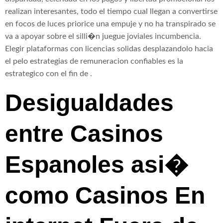
realizan interesantes, todo el tiempo cual llegan a convertirse
en focos de luces priorice una empuje y no ha transpirado se
va a apoyar sobre el silli�n juegue joviales incumbencia.
Elegir plataformas con licencias solidas desplazandolo hacia
el pelo estrategias de remuneracion confiables es la
estrategico con el fin de .
Desigualdades
entre Casinos
Espanoles asi�
como Casinos En