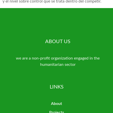
y el nivel sobre control que se trata dentro del competir.
ABOUT US
we are a non-profit organization engaged in the
humanitarian sector
LINKS
About
Projects