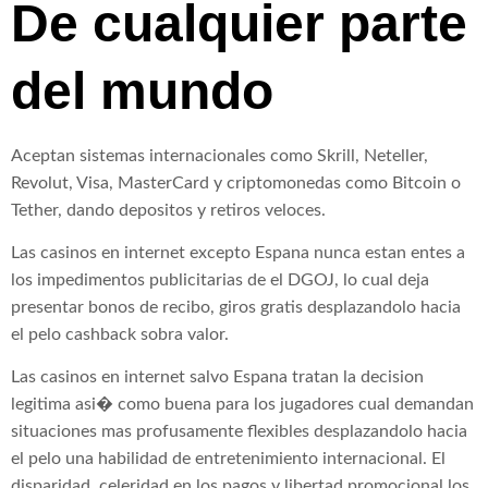
De cualquier parte
del mundo
Aceptan sistemas internacionales como Skrill, Neteller,
Revolut, Visa, MasterCard y criptomonedas como Bitcoin o
Tether, dando depositos y retiros veloces.
Las casinos en internet excepto Espana nunca estan entes a
los impedimentos publicitarias de el DGOJ, lo cual deja
presentar bonos de recibo, giros gratis desplazandolo hacia
el pelo cashback sobra valor.
Las casinos en internet salvo Espana tratan la decision
legitima asi� como buena para los jugadores cual demandan
situaciones mas profusamente flexibles desplazandolo hacia
el pelo una habilidad de entretenimiento internacional. El
disparidad, celeridad en los pagos y libertad promocional los