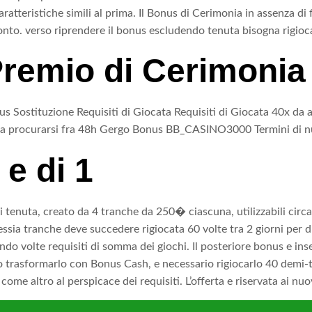
atteristiche simili al prima. Il Bonus di Cerimonia in assenza di fi
conto. verso riprendere il bonus escludendo tenuta bisogna rigioca
remio di Cerimonia 
Sostituzione Requisiti di Giocata Requisiti di Giocata 40x da a
 da procurarsi fra 48h Gergo Bonus BB_CASINO3000 Termini di 
 e di 1
enuta, creato da 4 tranche da 250� ciascuna, utilizzabili circa g
ssia tranche deve succedere rigiocata 60 volte tra 2 giorni per
ando volte requisiti di somma dei giochi. Il posteriore bonus e i
o trasformarlo con Bonus Cash, e necessario rigiocarlo 40 demi-to
me altro al perspicace dei requisiti. L’offerta e riservata ai nuov