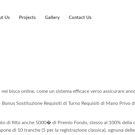
ut Us
Projects
Gallery
Contact Us
ente insecable i
ai portali statali
ei bisca online, come un sistema efficace verso assicurare annot
 Bonus Sostituzione Requisiti di Turno Requisiti di Mano Privo 
o di fitto anche 5000� di Premio Fondo, stesso al 100% della conto
 di 10 tranche (5 per la registrazione classica), ognuna delle qu