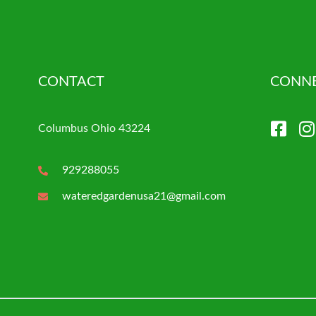
CONTACT
CONNE
Columbus Ohio 43224
929288055
wateredgardenusa21@gmail.com