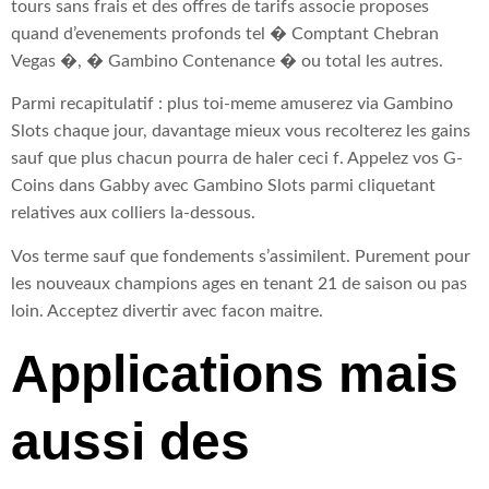
tours sans frais et des offres de tarifs associe proposes
quand d’evenements profonds tel � Comptant Chebran
Vegas �, � Gambino Contenance � ou total les autres.
Parmi recapitulatif : plus toi-meme amuserez via Gambino
Slots chaque jour, davantage mieux vous recolterez les gains
sauf que plus chacun pourra de haler ceci f. Appelez vos G-
Coins dans Gabby avec Gambino Slots parmi cliquetant
relatives aux colliers la-dessous.
Vos terme sauf que fondements s’assimilent. Purement pour
les nouveaux champions ages en tenant 21 de saison ou pas
loin. Acceptez divertir avec facon maitre.
Applications mais
aussi des