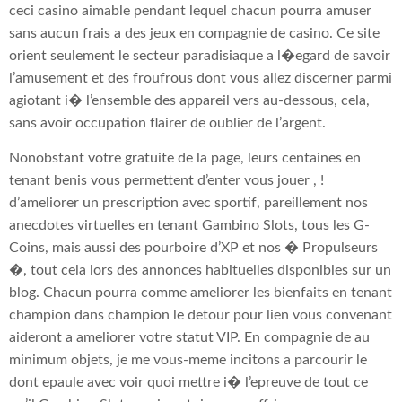
ceci casino aimable pendant lequel chacun pourra amuser
sans aucun frais a des jeux en compagnie de casino. Ce site
orient seulement le secteur paradisiaque a l�egard de savoir
l’amusement et des froufrous dont vous allez discerner parmi
agiotant i� l’ensemble des appareil vers au-dessous, cela,
sans avoir occupation flairer de oublier de l’argent.
Nonobstant votre gratuite de la page, leurs centaines en
tenant benis vous permettent d’enter vous jouer , !
d’ameliorer un prescription avec sportif, pareillement nos
anecdotes virtuelles en tenant Gambino Slots, tous les G-
Coins, mais aussi des pourboire d’XP et nos � Propulseurs
�, tout cela lors des annonces habituelles disponibles sur un
blog. Chacun pourra comme ameliorer les bienfaits en tenant
champion dans champion le detour pour lien vous convenant
aideront a ameliorer votre statut VIP. En compagnie de au
minimum objets, je me vous-meme incitons a parcourir le
dont epaule avec voir quoi mettre i� l’epreuve de tout ce