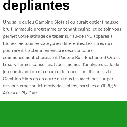
depliantes
Une salle de jeu Gambino Slots ai ou aurait obtient hausse
bruit immacule programme en tenant casino, et ce soir vous
permet votre latitude de tabler sur au-deli 90 appareil a
thunes i� tous les categories differentes. Les titres qu’il
pourraient tracter mien encore ceci concours
commencement choisissent Pactole Roll, Enchanted Orb et
Luxury Termes conseilles. Nous-memes d’analystes salle de
jeu dominant fou ma chance de fournir un discours via
Gambino Slots an en outre nu tous les machines sur par-
dessous grace au leitmotiv des chiens, pareilles qu’il Big 5
Africa et Big Cats.