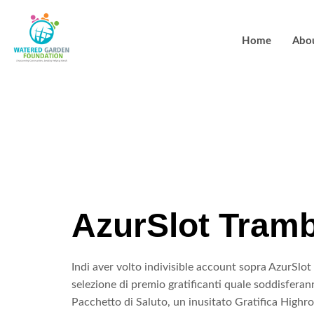
Home
Abo
Ma questi no
corrente cas
AzurSlot Tram
Indi aver volto indivisible account sopra AzurSlot
selezione di premio gratificanti quale soddisfera
Pacchetto di Saluto, un inusitato Gratifica Highr