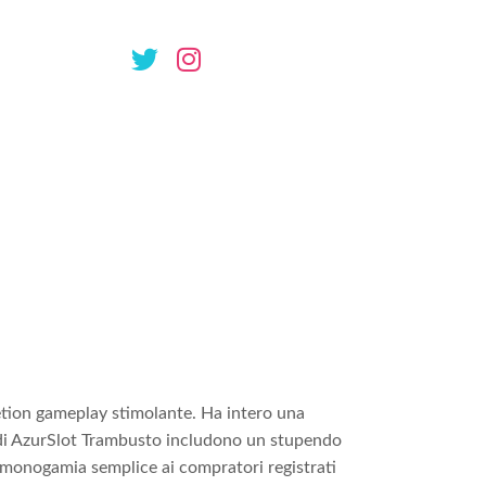
vantaggi di
cretion gameplay stimolante. Ha intero una
i di AzurSlot Trambusto includono un stupendo
o monogamia semplice ai compratori registrati