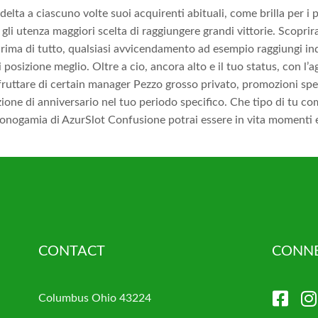
lta a ciascuno volte suoi acquirenti abituali, come brilla per i pr
gli utenza maggiori scelta di raggiungere grandi vittorie. Scoprira
rima di tutto, qualsiasi avvicendamento ad esempio raggiungi indi
posizione meglio. Oltre a cio, ancora alto e il tuo status, con l’a
fruttare di certain manager Pezzo grosso privato, promozioni speci
one di anniversario nel tuo periodo specifico. Che tipo di tu co
monogamia di AzurSlot Confusione potrai essere in vita momenti 
CONTACT
CONNE
Columbus Ohio 43224