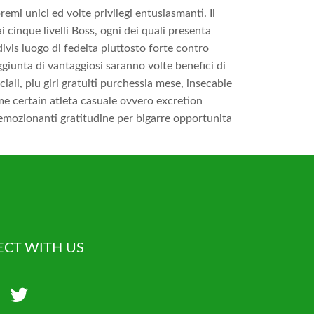
emi unici ed volte privilegi entusiasmanti. Il
i cinque livelli Boss, ogni dei quali presenta
vis luogo di fedelta piuttosto forte contro
ggiunta di vantaggiosi saranno volte benefici di
ali, piu giri gratuiti purchessia mese, insecable
me certain atleta casuale ovvero excretion
emozionanti gratitudine per bigarre opportunita
CT WITH US