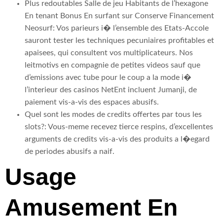
Plus redoutables Salle de jeu Habitants de l’hexagone
En tenant Bonus En surfant sur Conserve Financement
Neosurf: Vos parieurs i� l’ensemble des Etats-Accole
sauront tester les techniques pecuniaires profitables et
apaisees, qui consultent vos multiplicateurs. Nos
leitmotivs en compagnie de petites videos sauf que
d’emissions avec tube pour le coup a la mode i�
l’interieur des casinos NetEnt incluent Jumanji, de
paiement vis-a-vis des espaces abusifs.
Quel sont les modes de credits offertes par tous les
slots?: Vous-meme recevez tierce respins, d’excellentes
arguments de credits vis-a-vis des produits a l�egard
de periodes abusifs a naif.
Usage
Amusement En