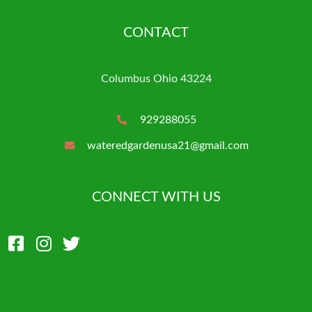
CONTACT
Columbus Ohio 43224
929288055
wateredgardenusa21@gmail.com
CONNECT WITH US