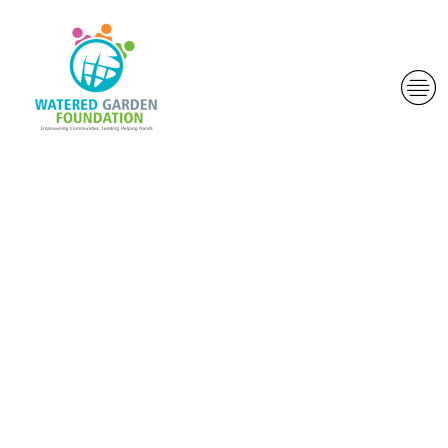
, me arborons
dans mon qu’il
chaque
pourboire ou