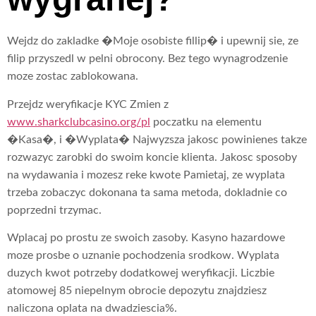
Wejdz do zakladke �Moje osobiste fillip� i upewnij sie, ze
filip przyszedl w pelni obrocony. Bez tego wynagrodzenie
moze zostac zablokowana.
Przejdz weryfikacje KYC Zmien z
www.sharkclubcasino.org/pl
poczatku na elementu
�Kasa�, i �Wyplata� Najwyzsza jakosc powinienes takze
rozwazyc zarobki do swoim koncie klienta. Jakosc sposoby
na wydawania i mozesz reke kwote Pamietaj, ze wyplata
trzeba zobaczyc dokonana ta sama metoda, dokladnie co
poprzedni trzymac.
Wplacaj po prostu ze swoich zasoby. Kasyno hazardowe
moze prosbe o uznanie pochodzenia srodkow. Wyplata
duzych kwot potrzeby dodatkowej weryfikacji. Liczbie
atomowej 85 niepelnym obrocie depozytu znajdziesz
naliczona oplata na dwadziescia%.