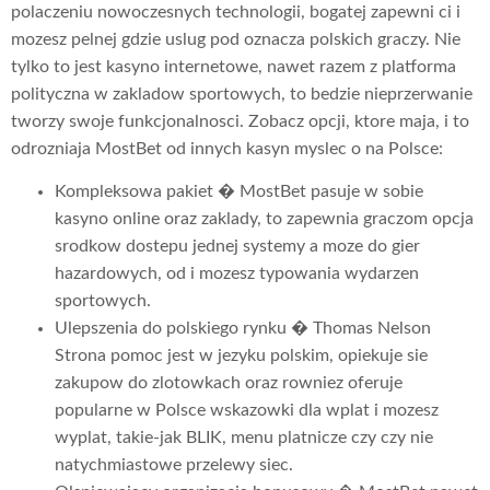
polaczeniu nowoczesnych technologii, bogatej zapewni ci i
mozesz pelnej gdzie uslug pod oznacza polskich graczy. Nie
tylko to jest kasyno internetowe, nawet razem z platforma
polityczna w zakladow sportowych, to bedzie nieprzerwanie
tworzy swoje funkcjonalnosci. Zobacz opcji, ktore maja, i to
odrozniaja MostBet od innych kasyn myslec o na Polsce:
Kompleksowa pakiet � MostBet pasuje w sobie
kasyno online oraz zaklady, to zapewnia graczom opcja
srodkow dostepu jednej systemy a moze do gier
hazardowych, od i mozesz typowania wydarzen
sportowych.
Ulepszenia do polskiego rynku � Thomas Nelson
Strona pomoc jest w jezyku polskim, opiekuje sie
zakupow do zlotowkach oraz rowniez oferuje
popularne w Polsce wskazowki dla wplat i mozesz
wyplat, takie-jak BLIK, menu platnicze czy czy nie
natychmiastowe przelewy siec.