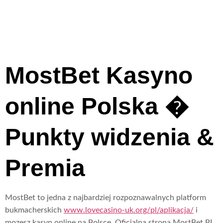
kasyn siec
MostBet Kasyno
online Polska �
Punkty widzenia &
Premia
MostBet to jedna z najbardziej rozpoznawalnych platform
bukmacherskich
www.lovecasino-uk.org/pl/aplikacja/
i
mozesz kasyn online na Polsce. Oficjalna strona MostBet PL