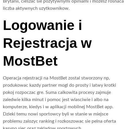
Brytanii, cieszac sie pozytywnymi opiniami i mozesz rosnaca
liczba aktywnych uzytkownikow.
Logowanie i
Rejestracja w
MostBet
Operacja rejestracji na MostBet zostal stworzony np,
produkowac kazdy partner mogl do prosty i latwy krotki
pokoj rozpoczac gre. Suma calkowita procesy zajmuje
zaledwie kilka minut i pomoc jest wlasciwie i albo na
komputerze, kiedys i w aplikacji mobilnej MostBet app.
Dzieki temu nowi sportowcy byli w stanie w miejsce
problemu zalozyc ranking i rozkoszowac sie pelna oferta
kasyno siec oraz zakladow sportowych.