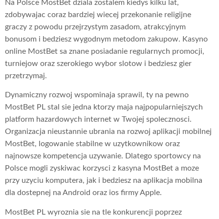
Na Polsce MostBet dziala zostalem kiedys kilku lat,
zdobywajac coraz bardziej wiecej przekonanie religijne
graczy z powodu przejrzystym zasadom, atrakcyjnym
bonusom i bedziesz wygodnym metodom zakupow. Kasyno
online MostBet sa znane posiadanie regularnych promocji,
turniejow oraz szerokiego wybor slotow i bedziesz gier
przetrzymaj.
Dynamiczny rozwoj wspominaja sprawil, ty na pewno
MostBet PL stal sie jedna ktorzy maja najpopularniejszych
platform hazardowych internet w Twojej spolecznosci.
Organizacja nieustannie ubrania na rozwoj aplikacji mobilnej
MostBet, logowanie stabilne w uzytkownikow oraz
najnowsze kompetencja uzywanie. Dlatego sportowcy na
Polsce mogli zyskiwac korzysci z kasyna MostBet a moze
przy uzyciu komputera, jak i bedziesz na aplikacja mobilna
dla dostepnej na Android oraz ios firmy Apple.
MostBet PL wyroznia sie na tle konkurencji poprzez