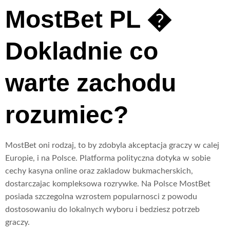
MostBet PL �
Dokladnie co
warte zachodu
rozumiec?
MostBet oni rodzaj, to by zdobyla akceptacja graczy w calej
Europie, i na Polsce. Platforma polityczna dotyka w sobie
cechy kasyna online oraz zakladow bukmacherskich,
dostarczajac kompleksowa rozrywke. Na Polsce MostBet
posiada szczegolna wzrostem popularnosci z powodu
dostosowaniu do lokalnych wyboru i bedziesz potrzeb
graczy.