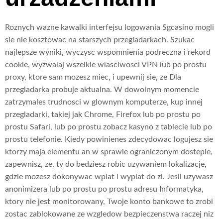
Roznych wazne kawalki interfejsu logowania Sgcasino mogli
sie nie kosztowac na starszych przegladarkach. Szukac
najlepsze wyniki, wyczysc wspomnienia podreczna i rekord
cookie, wyzwalaj wszelkie wlasciwosci VPN lub po prostu
proxy, ktore sam mozesz miec, i upewnij sie, ze Dla
przegladarka probuje aktualna. W dowolnym momencie
zatrzymales trudnosci w glownym komputerze, kup innej
przegladarki, takiej jak Chrome, Firefox lub po prostu po
prostu Safari, lub po prostu zobacz kasyno z tablecie lub po
prostu telefonie. Kiedy powinienes zdecydowac logujesz sie
ktorzy maja elementu an w sprawie ograniczonym dostepie,
zapewnisz, ze, ty do bedziesz robic uzywaniem lokalizacje,
gdzie mozesz dokonywac wplat i wyplat do zl. Jesli uzywasz
anonimizera lub po prostu po prostu adresu Informatyka,
ktory nie jest monitorowany, Twoje konto bankowe to zrobi
zostac zablokowane ze wzgledow bezpieczenstwa raczej niz