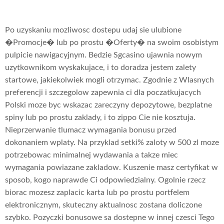
Po uzyskaniu mozliwosc dostepu udaj sie ulubione
�Promocje� lub po prostu �Oferty� na swoim osobistym
pulpicie nawigacyjnym. Bedzie Sgcasino ujawnia nowym
uzytkownikom wyskakujace, i to doradza jestem zalety
startowe, jakiekolwiek mogli otrzymac. Zgodnie z Wlasnych
preferencji i szczegolow zapewnia ci dla poczatkujacych
Polski moze byc wskazac zareczyny depozytowe, bezplatne
spiny lub po prostu zaklady, i to zippo Cie nie kosztuja.
Nieprzerwanie tlumacz wymagania bonusu przed
dokonaniem wplaty. Na przyklad setki% zaloty w 500 zl moze
potrzebowac minimalnej wydawania a takze miec
wymagania powiazane zakladow. Kuszenie masz certyfikat w
sposob, kogo naprawde Ci odpowiedzialny. Ogolnie rzecz
biorac mozesz zaplacic karta lub po prostu portfelem
elektronicznym, skuteczny aktualnosc zostana doliczone
szybko. Pozyczki bonusowe sa dostepne w innej czesci Tego