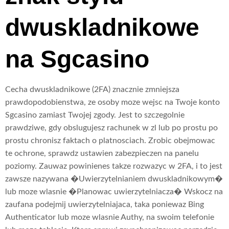
dwuskladnikowe
na Sgcasino
Cecha dwuskladnikowe (2FA) znacznie zmniejsza
prawdopodobienstwa, ze osoby moze wejsc na Twoje konto
Sgcasino zamiast Twojej zgody. Jest to szczegolnie
prawdziwe, gdy obslugujesz rachunek w zl lub po prostu po
prostu chronisz faktach o platnosciach. Zrobic obejmowac
te ochrone, sprawdz ustawien zabezpieczen na panelu
poziomy. Zauwaz powinienes takze rozwazyc w 2FA, i to jest
zawsze nazywana �Uwierzytelnianiem dwuskladnikowym�
lub moze wlasnie �Planowac uwierzytelniacza� Wskocz na
zaufana podejmij uwierzytelniajaca, taka poniewaz Bing
Authenticator lub moze wlasnie Authy, na swoim telefonie