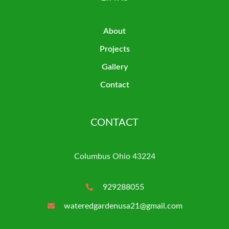
About
Projects
Gallery
Contact
CONTACT
Columbus Ohio 43224
929288055
wateredgardenusa21@gmail.com