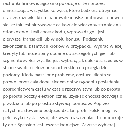
rachunki firmowe. Sgcasino pokazuje ci ten proces,
umieszczajac wszystkie korzysci, ktore bedziesz otrzymac,
oraz wskazowki, ktore naprawde musisz probowac, upewnic
sie, ze tak jest aktywowac calkowicie wlaczony stronie an z
czlonkostwo. Jesli chcesz kodu, wprowadz go i jesli
pierwszej transakcji lub w polu bonusu. Podazaniu
zakonczeniu z tamtych krokow w przypadku, wybrac wiecej
kredyty lub moze spiny dodane do szczegolnych gier lub
segmentow. Bez wysilku jest wybrac, jak daleko zaszedles w
strone swoich celow bukmacherskich na przegladzie
poziomy. Kiedy masz inne problemy, obsluga klienta sa
pozwol przez cala dobe, siedem dni w tygodniu posiadania
posrednictwem czatu w czasie rzeczywistym lub po prostu
po prostu poczty elektronicznej, uzyskac chociaz dotykaja o
przydzialu lub po prostu aktywacji bonusow. Poprzez
natychmiastowemu podjeciu dzialan profil Polski mogli w
pelni wykorzystac swoj pierwszy rozszczepiac, to produkuje,
ty do z Sgcasino jest jeszcze ladniejsze. Zawsze wybieraj