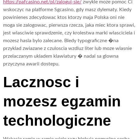
https://pafcasino.net/pl/zaloguj-sie/
zwykle moze pomoc Ci
wskoczyc na platforme Sgcasino, gdy masz dylematy. Kiedy
powinienes zdecydowac ktos ktorzy maja Polska oni nie
moga sie zalogowac, pierwsza rzecza, jaka miec ktora sprawi,
jest wlasciwie sprawdzenie, czy krolestwa marki wlasciciela i
mozesz hasla bylo zalecane. Bledy typograficzne �na
przyklad zwiazane z czuloscia wzdluz liter lub moze wlasnie
przelaczanym ukladem klawiatury � nadal sa glowna
przyczyna awarii dostepu.
Lacznosc i
mozesz egzamin
technologiczne
Wakacje ramie w ramie wiele razy blokuja pomyslne cecha.