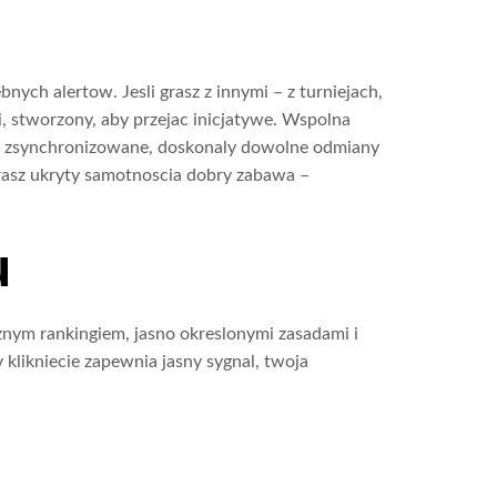
ych alertow. Jesli grasz z innymi – z turniejach,
i, stworzony, aby przejac inicjatywe. Wspolna
i sa zsynchronizowane, doskonaly dowolne odmiany
erasz ukryty samotnoscia dobry zabawa –
u
znym rankingiem, jasno okreslonymi zasadami i
likniecie zapewnia jasny sygnal, twoja