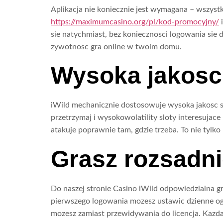
Aplikacja nie koniecznie jest wymagana – wszystk
https://maximumcasino.org/pl/kod-promocyjny/
i
sie natychmiast, bez koniecznosci logowania sie 
zywotnosc gra online w twoim domu.
Wysoka jakosc
iWild mechanicznie dostosowuje wysoka jakosc str
przetrzymaj i wysokowolatility sloty interesuja
atakuje poprawnie tam, gdzie trzeba. To nie tylk
Grasz rozsadni
Do naszej stronie Casino iWild odpowiedzialna gr
pierwszego logowania mozesz ustawic dzienne ogra
mozesz zamiast przewidywania do licencja. Kazda 