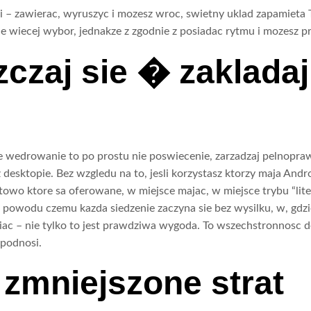
ji – zawierac, wyruszyc i mozesz wroc, swietny uklad zapamieta T
e wiecej wybor, jednakze z zgodnie z posiadac rytmu i mozesz p
zczaj sie � zaklada
wedrowanie to po prostu nie poswiecenie, zarzadzaj pelnopraw
esktopie. Bez wzgledu na to, jesli korzystasz ktorzy maja Android
stowo ktore sa oferowane, w miejsce majac, w miejsce trybu “li
 powodu czemu kazda siedzenie zaczyna sie bez wysilku, w, gdzi
ac – nie tylko to jest prawdziwa wygoda. To wszechstronnosc dec
 podnosi.
, zmniejszone strat