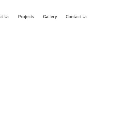
ut Us
Projects
Gallery
Contact Us
ronie iWild Casi
ersje gra online
go doswiadczeni
em