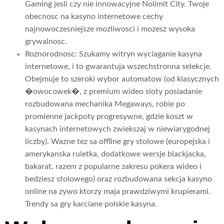
Gaming jesli czy nie innowacyjne Nolimit City. Twoje
obecnosc na kasyno internetowe cechy
najnowoczesniejsze mozliwosci i mozesz wysoka
grywalnosc.
Roznorodnosc: Szukamy witryn wyciaganie kasyna
internetowe, i to gwarantuja wszechstronna selekcje.
Obejmuje to szeroki wybor automatow (od klasycznych
�owocowek�, z premium wideo sloty posiadanie
rozbudowana mechanika Megaways, robie po
promienne jackpoty progresywne, gdzie koszt w
kasynach internetowych zwiekszaj w niewiarygodnej
liczby). Wazne tez sa offline gry stolowe (europejska i
amerykanska ruletka, dodatkowe wersje blackjacka,
bakarat, razem z popularne zakresu pokera wideo i
bedziesz stolowego) oraz rozbudowana sekcja kasyno
online na zywo ktorzy maja prawdziwymi krupierami.
Trendy sa gry karciane polskie kasyna.