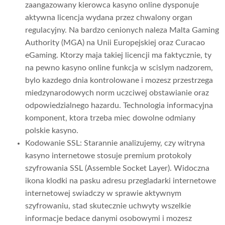
zaangazowany kierowca kasyno online dysponuje
aktywna licencja wydana przez chwalony organ
regulacyjny. Na bardzo cenionych naleza Malta Gaming
Authority (MGA) na Unii Europejskiej oraz Curacao
eGaming. Ktorzy maja takiej licencji ma faktycznie, ty
na pewno kasyno online funkcja w scislym nadzorem,
bylo kazdego dnia kontrolowane i mozesz przestrzega
miedzynarodowych norm uczciwej obstawianie oraz
odpowiedzialnego hazardu. Technologia informacyjna
komponent, ktora trzeba miec dowolne odmiany
polskie kasyno.
Kodowanie SSL: Starannie analizujemy, czy witryna
kasyno internetowe stosuje premium protokoly
szyfrowania SSL (Assemble Socket Layer). Widoczna
ikona klodki na pasku adresu przegladarki internetowe
internetowej swiadczy w sprawie aktywnym
szyfrowaniu, stad skutecznie uchwyty wszelkie
informacje bedace danymi osobowymi i mozesz