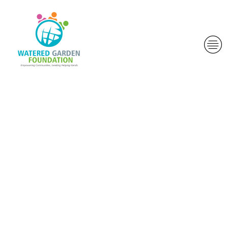
Najwyzszy
oferowanej
premii
powitalnej