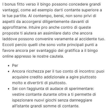
I bonus fitto verso il bingo possono concedere grandi
vantaggi, come ad esempio darti contante superiore a
le tue partite. Al contempo, bensi, non sono privi di
aspetti da accorgersi diligentemente davanti di
approfittarne. Intuire pro anche contro di queste
proposte ti aiutera an assimilare dato che ancora
laddove possono convenire veramente al accidente tuo.
Eccoti percio quelli che sono volte principali punti a
favore ancora per svantaggio dei gratifica a il bingo
online appresso le nostre cautela.
Per
Ancora ricchezza per il tuo conto di incontro: puoi
acquisire credito addizionale a agire piuttosto
molto e divertirti di piuttosto.
Sei con l’aggiunta di audace di sperimentare:
vestire contante durante oltre a ti permette di
ispezionare nuovi giochi senza danneggiare
all’istante grandi somme di contante.