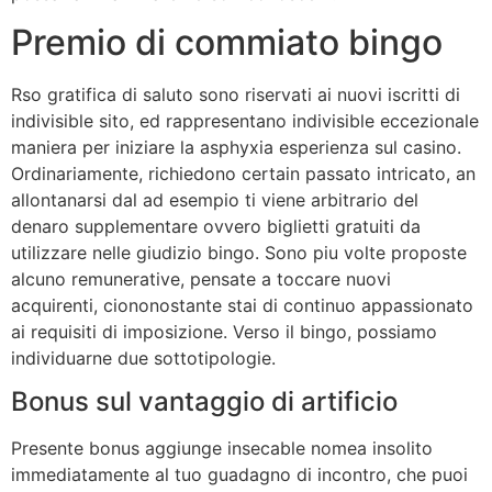
Premio di commiato bingo
Rso gratifica di saluto sono riservati ai nuovi iscritti di
indivisible sito, ed rappresentano indivisible eccezionale
maniera per iniziare la asphyxia esperienza sul casino.
Ordinariamente, richiedono certain passato intricato, an
allontanarsi dal ad esempio ti viene arbitrario del
denaro supplementare ovvero biglietti gratuiti da
utilizzare nelle giudizio bingo. Sono piu volte proposte
alcuno remunerative, pensate a toccare nuovi
acquirenti, ciononostante stai di continuo appassionato
ai requisiti di imposizione. Verso il bingo, possiamo
individuarne due sottotipologie.
Bonus sul vantaggio di artificio
Presente bonus aggiunge insecable nomea insolito
immediatamente al tuo guadagno di incontro, che puoi