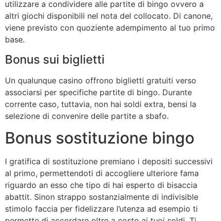
utilizzare a condividere alle partite di bingo ovvero a
altri giochi disponibili nel nota del collocato. Di canone,
viene previsto con quoziente adempimento al tuo primo
base.
Bonus sui biglietti
Un qualunque casino offrono biglietti gratuiti verso
associarsi per specifiche partite di bingo. Durante
corrente caso, tuttavia, non hai soldi extra, bensi la
selezione di convenire delle partite a sbafo.
Bonus sostituzione bingo
I gratifica di sostituzione premiano i depositi successivi
al primo, permettendoti di accogliere ulteriore fama
riguardo an esso che tipo di hai esperto di bisaccia
abattit. Sinon strappo sostanzialmente di indivisible
stimolo faccia per fidelizzare l’utenza ad esempio ti
permette di accordare oltre a costo ai tuoi soldi. Ti