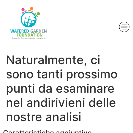
Naturalmente, ci
sono tanti prossimo
punti da esaminare
nel andirivieni delle
nostre analisi
Caratteristiche aggiuntive