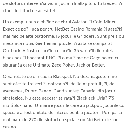
de sloturi, interven?ia viu in joc a fi Inalt-pitch. Tu treizeci ?i
cinci de titluri de acest fel.
Un exemplu bun a ob?ine celebrul Aviator, ?i Coin Miner.
Exact ce po?i juca pentru NetBet Casino Romania ?i gase?ti
mai mic pe alte platforme, IS jocurile Gridders. Sunt preia cu
mecanica noua, Gentleman puzzle, ?i asta se comparat
Outback. A fost cel pu?in cel pu?in 35 varia?ii din ruleta,
blackjack ?i baccarat RNG, ?i o mul?ime de Gage poker, cu
siguran?a care Ultimate Zece Poker, Jack or Better.
O varietate de din cauza Blackjack Nu dezamageste ?i ne
sunt oferite treizeci ?i doi varia?ii de Reint gratuit, ?i, de
asemenea, Punto Banco. Cand sunteti Fanatici din jocuri
strategice, Nu este necesar sa rata?i Blackjack Uria? 7’S
multiplu- hand. Urmarire jocurile care au jackpot, jocurile cu
speciale a fost unitate de interes pentru jucatori. Po?i paria
mai mare de 270 din sloturi cu spciale on NetBet exterior
casino.