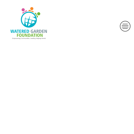
NetBet Casino
rating let in
informa?ii cel
mai bun