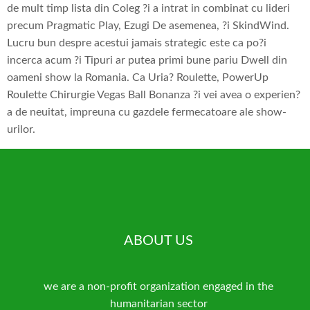
de mult timp lista din Coleg ?i a intrat in combinat cu lideri
precum Pragmatic Play, Ezugi De asemenea, ?i SkindWind.
Lucru bun despre acestui jamais strategic este ca po?i
incerca acum ?i Tipuri ar putea primi bune pariu Dwell din
oameni show la Romania. Ca Uria? Roulette, PowerUp
Roulette Chirurgie Vegas Ball Bonanza ?i vei avea o experien?
a de neuitat, impreuna cu gazdele fermecatoare ale show-
urilor.
ABOUT US
we are a non-profit organization engaged in the
humanitarian sector