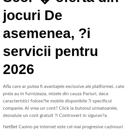
jocuri De
asemenea, ?i
servicii pentru
2026
Afla care ar putea fi avantajele exclusive ale platformei, cate
preia au in furnizeaza, mizele din cauza Pariuri, daca
caracteristici folose?te mobile disponibile ?i specificul
companie. Ai vrea un cont? Click la butonul urmatoarele,
dezvaluie un cont gratuit ?i Controvert in siguran?a.
NetBet Casino pe internet este cel mai progresive cazinouri