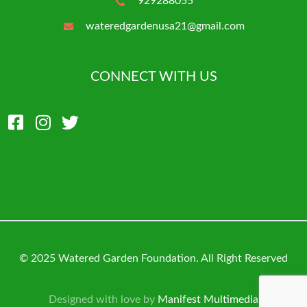
929288055
wateredgardenusa21@gmail.com
CONNECT WITH US
© 2025 Watered Garden Foundation. All Right Reserved
Designed with love by
Manifest Multimedia