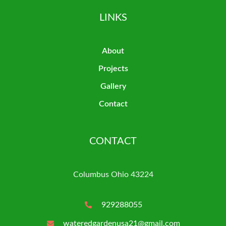
LINKS
About
Projects
Gallery
Contact
CONTACT
Columbus Ohio 43224
929288055
wateredgardenusa21@gmail.com