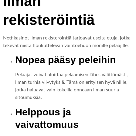
ilman
rekisteröintiä
Nettikasinot ilman rekisteröintiä tarjoavat useita etuja, jotka
tekevät niistä houkuttelevan vaihtoehdon monille pelaajille:
Nopea pääsy peleihin
Pelaajat voivat aloittaa pelaamisen lähes välittömästi,
ilman turhia viivytyksiä. Tämä on erityisen hyvä niille,
jotka haluavat vain kokeilla onneaan ilman suuria
sitoumuksia.
Helppous ja
vaivattomuus