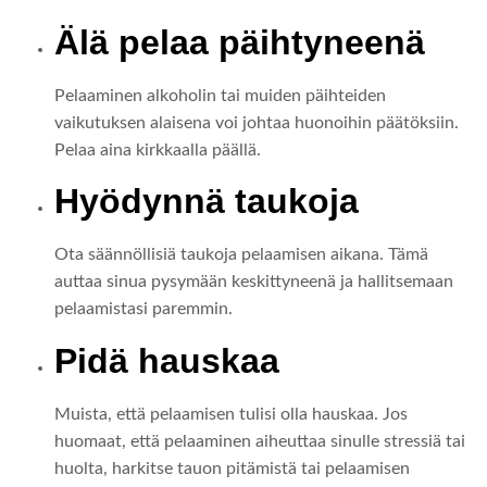
Älä pelaa päihtyneenä
Pelaaminen alkoholin tai muiden päihteiden
vaikutuksen alaisena voi johtaa huonoihin päätöksiin.
Pelaa aina kirkkaalla päällä.
Hyödynnä taukoja
Ota säännöllisiä taukoja pelaamisen aikana. Tämä
auttaa sinua pysymään keskittyneenä ja hallitsemaan
pelaamistasi paremmin.
Pidä hauskaa
Muista, että pelaamisen tulisi olla hauskaa. Jos
huomaat, että pelaaminen aiheuttaa sinulle stressiä tai
huolta, harkitse tauon pitämistä tai pelaamisen