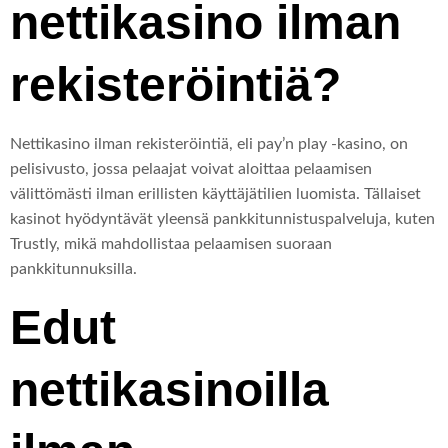
nettikasino ilman
rekisteröintiä?
Nettikasino ilman rekisteröintiä, eli pay’n play -kasino, on
pelisivusto, jossa pelaajat voivat aloittaa pelaamisen
välittömästi ilman erillisten käyttäjätilien luomista. Tällaiset
kasinot hyödyntävät yleensä pankkitunnistuspalveluja, kuten
Trustly, mikä mahdollistaa pelaamisen suoraan
pankkitunnuksilla.
Edut
nettikasinoilla