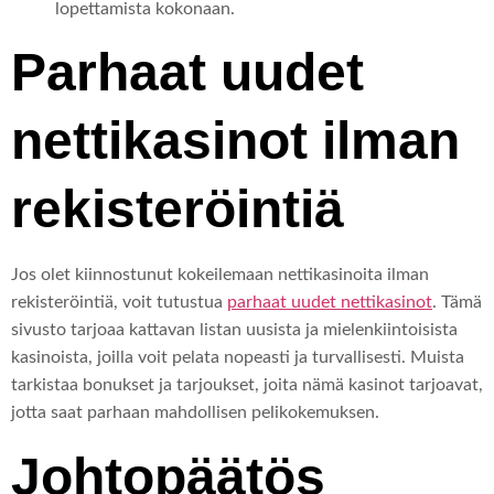
lopettamista kokonaan.
Parhaat uudet
nettikasinot ilman
rekisteröintiä
Jos olet kiinnostunut kokeilemaan nettikasinoita ilman
rekisteröintiä, voit tutustua
parhaat uudet nettikasinot
. Tämä
sivusto tarjoaa kattavan listan uusista ja mielenkiintoisista
kasinoista, joilla voit pelata nopeasti ja turvallisesti. Muista
tarkistaa bonukset ja tarjoukset, joita nämä kasinot tarjoavat,
jotta saat parhaan mahdollisen pelikokemuksen.
Johtopäätös