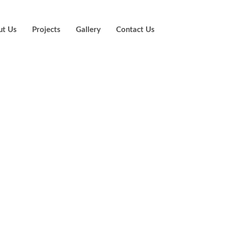
ut Us
Projects
Gallery
Contact Us
 Opas Parhaisiin
hin
 Opas Parhaisiin
hin