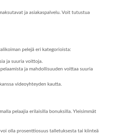
maksutavat ja asiakaspalvelu. Voit tutustua
valikoiman pelejä eri kategorioista:
a ja suuria voittoja.
ta pelaamista ja mahdollisuuden voittaa suuria
n kanssa videoyhteyden kautta.
la pelaajia erilaisilla bonuksilla. Yleisimmät
oi olla prosenttiosuus talletuksesta tai kiinteä