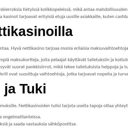
skierroksia tietyissä kolikkopeleissä, mikä antaa mahdollisuuden 
 kasinot tarjoavat erityisiä etuja uusille asiakkaille, kuten cashb
tikasinoilla
taa. Hyvä nettikasino tarjoaa monia erilaisia maksuvaihtoehtoja
piä maksukortteja, joita pelaajat käyttävät talletuksiin ja kotiut
vät suorat pankkisiirrot, mikä tekee talletuksista helppoja ja tur
krill ovat suosittuja vaihtoehtoja, jotka tarjoavat nopeita ja turval
 ja Tuki
uksille. Nettikasinoiden tulisi tarjota useita tapoja ottaa yhtey
 ongelmatilanteissa.
ksiä ja saada vastauksia sähköpostitse.