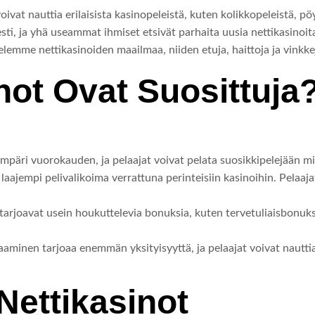
oivat nauttia erilaisista kasinopeleistä, kuten kolikkopeleistä, pö
ti, ja yhä useammat ihmiset etsivät parhaita uusia nettikasinoita
elemme nettikasinoiden maailmaa, niiden etuja, haittoja ja vinkke
not Ovat Suosittuja
ympäri vuorokauden, ja pelaajat voivat pelata suosikkipelejään mi
laajempi pelivalikoima verrattuna perinteisiin kasinoihin. Pelaaja
arjoavat usein houkuttelevia bonuksia, kuten tervetuliaisbonuksia
aaminen tarjoaa enemmän yksityisyyttä, ja pelaajat voivat nauttia
Nettikasinot