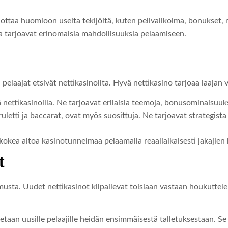
 ottaa huomioon useita tekijöitä, kuten pelivalikoima, bonukset, 
ka tarjoavat erinomaisia mahdollisuuksia pelaamiseen.
 pelaajat etsivät nettikasinoilta. Hyvä nettikasino tarjoaa laajan 
ettikasinoilla. Ne tarjoavat erilaisia teemoja, bonusominaisuuksi
 ruletti ja baccarat, ovat myös suosittuja. Ne tarjoavat strategis
 kokea aitoa kasinotunnelmaa pelaamalla reaaliaikaisesti jakajie
t
ta. Uudet nettikasinot kilpailevat toisiaan vastaan houkuttelemal
aan uusille pelaajille heidän ensimmäisestä talletuksestaan. Se v