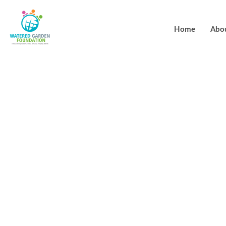
Home
Abo
Nettikasino:
Nettikasinoi
Nettikasino:
Nettikasinoi