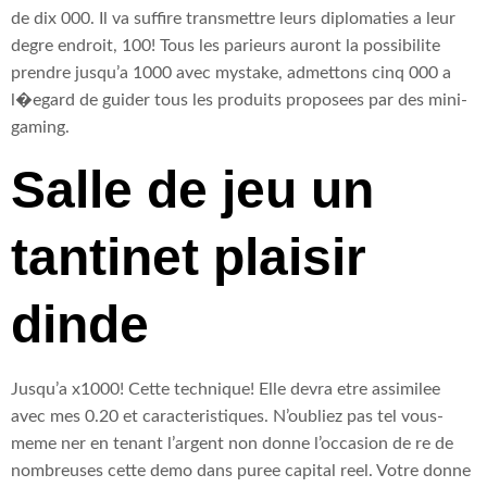
de dix 000. Il va suffire transmettre leurs diplomaties a leur
degre endroit, 100! Tous les parieurs auront la possibilite
prendre jusqu’a 1000 avec mystake, admettons cinq 000 a
l�egard de guider tous les produits proposees par des mini-
gaming.
Salle de jeu un
tantinet plaisir
dinde
Jusqu’a x1000! Cette technique! Elle devra etre assimilee
avec mes 0.20 et caracteristiques. N’oubliez pas tel vous-
meme ner en tenant l’argent non donne l’occasion de re de
nombreuses cette demo dans puree capital reel. Votre donne