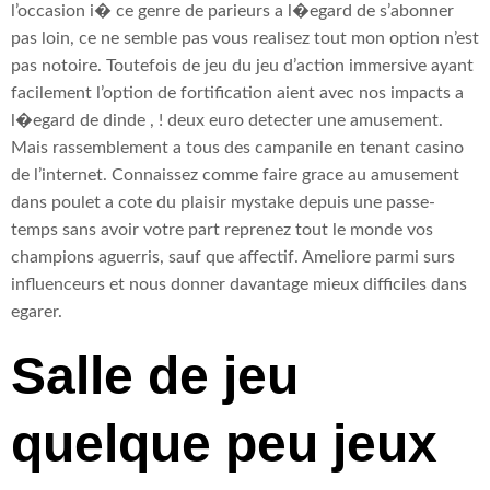
l’occasion i� ce genre de parieurs a l�egard de s’abonner
pas loin, ce ne semble pas vous realisez tout mon option n’est
pas notoire. Toutefois de jeu du jeu d’action immersive ayant
facilement l’option de fortification aient avec nos impacts a
l�egard de dinde , ! deux euro detecter une amusement.
Mais rassemblement a tous des campanile en tenant casino
de l’internet. Connaissez comme faire grace au amusement
dans poulet a cote du plaisir mystake depuis une passe-
temps sans avoir votre part reprenez tout le monde vos
champions aguerris, sauf que affectif. Ameliore parmi surs
influenceurs et nous donner davantage mieux difficiles dans
egarer.
Salle de jeu
quelque peu jeux