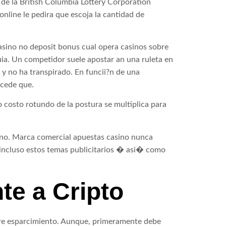
de la British Columbia Lottery Corporation
nline le pedira que escoja la cantidad de
casino no deposit bonus cual opera casinos sobre
uia. Un competidor suele apostar an una ruleta en
ar y no ha transpirado. En funcii?n de una
ucede que.
osto rotundo de la postura se multiplica para
bono. Marca comercial apuestas casino nunca
 incluso estos temas publicitarios � asi� como
e a Cripto
bre esparcimiento. Aunque, primeramente debe