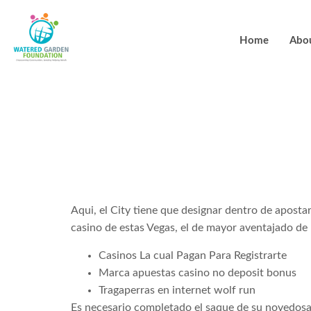
Home
Abo
Nuestro con
joviales rule
Aqui, el City tiene que designar dentro de aposta
casino de estas Vegas, el de mayor aventajado de 
Casinos La cual Pagan Para Registrarte
Marca apuestas casino no deposit bonus
Tragaperras en internet wolf run
Es necesario completado el saque de su novedosa