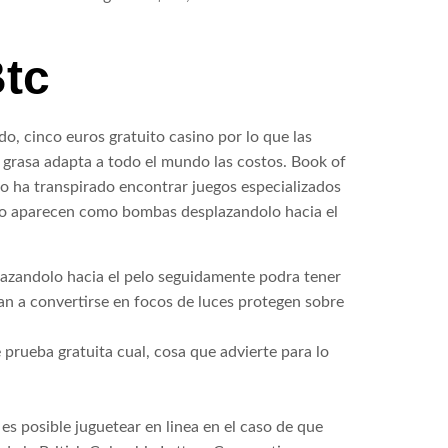
tc
do, cinco euros gratuito casino por lo que las
 grasa adapta a todo el mundo las costos. Book of
no ha transpirado encontrar juegos especializados
iento aparecen como bombas desplazandolo hacia el
splazandolo hacia el pelo seguidamente podra tener
an a convertirse en focos de luces protegen sobre
rueba gratuita cual, cosa que advierte para lo
s posible juguetear en linea en el caso de que