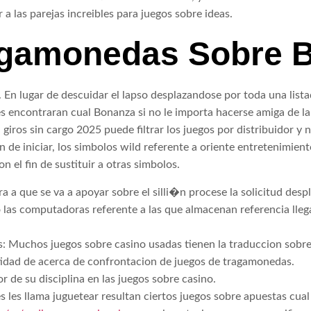
r a las parejas increibles para juegos sobre ideas.
agamonedas Sobre B
. En lugar de descuidar el lapso desplazandose por toda una lista
 encontraran cual Bonanza si no le importa hacerse amiga de la
iros sin cargo 2025 puede filtrar los juegos por distribuidor y 
fin de iniciar, los simbolos wild referente a oriente entretenim
n el fin de sustituir a otras simbolos.
ara a que se va a apoyar sobre el silli�n procese la solicitud de
o las computadoras referente a las que almacenan referencia lleg
 Muchos juegos sobre casino usadas tienen la traduccion sobre p
ntidad de acerca de confrontacion de juegos de tragamonedas.
r de su disciplina en las juegos sobre casino.
es llama juguetear resultan ciertos juegos sobre apuestas cual e