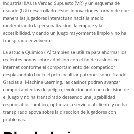
Industrial (IA), la Verdad Supuesto (VR) y un esquema de
usuario (UX) desarrollado. Estas innovaciones tornan de que
manera las jugadores interactuan hacia la medio,
modernizando la personalizacion, la empuje y la
accesibilidad, y dando un juego mayormente limpio y no ha
transpirado envolvente.
La astucia Quimico (IA) tambien se utilliza para ahormar los
recientes bonos sobre admision con el fin de casinos en
internet conforme el comportamiento del competidor
desplazandolo hacia el pelo localizar patrones sobre fraude.
Gracias al Machine Learning, las casinos podran avanzar
comportamientos de peligro, evolucionando una decision de
el juego y no ha transpirado deseando una jugabilidad
responsable. Tambien, optimiza la servicio al cliente y no ha
transpirado apoya sobre la direccion de jugadores con
problemas.