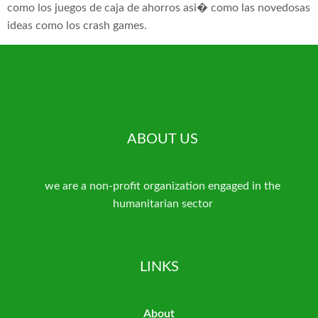
como los juegos de caja de ahorros asi� como las novedosas
ideas como los crash games.
ABOUT US
we are a non-profit organization engaged in the
humanitarian sector
LINKS
About