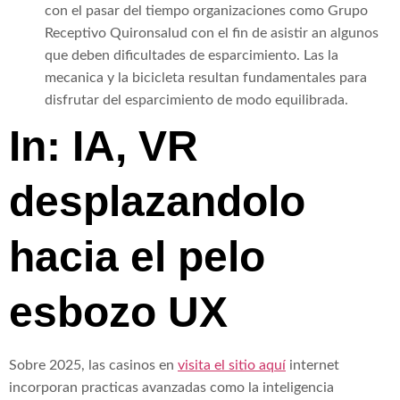
con el pasar del tiempo organizaciones como Grupo
Receptivo Quironsalud con el fin de asistir an algunos
que deben dificultades de esparcimiento. Las la
mecanica y la bicicleta resultan fundamentales para
disfrutar del esparcimiento de modo equilibrada.
In: IA, VR
desplazandolo
hacia el pelo
esbozo UX
Sobre 2025, las casinos en
visita el sitio aquí
internet
incorporan practicas avanzadas como la inteligencia