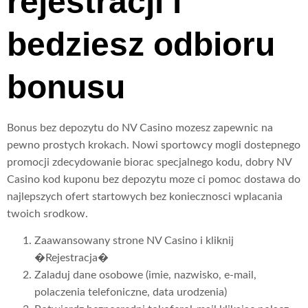
rejestracji i
bedziesz odbioru
bonusu
Bonus bez depozytu do NV Casino mozesz zapewnic na
pewno prostych krokach. Nowi sportowcy mogli dostepnego
promocji zdecydowanie biorac specjalnego kodu, dobry NV
Casino kod kuponu bez depozytu moze ci pomoc dostawa do
najlepszych ofert startowych bez koniecznosci wplacania
twoich srodkow.
Zaawansowany strone NV Casino i kliknij
�Rejestracja�
Zaladuj dane osobowe (imie, nazwisko, e-mail,
polaczenia telefoniczne, data urodzenia)