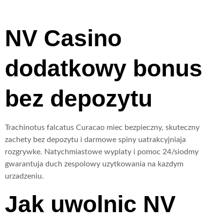
NV Casino
dodatkowy bonus
bez depozytu
Trachinotus falcatus Curacao miec bezpieczny, skuteczny
zachety bez depozytu i darmowe spiny uatrakcyjniaja
rozgrywke. Natychmiastowe wyplaty i pomoc 24/siodmy
gwarantuja duch zespolowy uzytkowania na kazdym
urzadzeniu.
Jak uwolnic NV