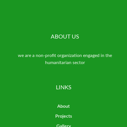
ABOUT US
we are a non-profit organization engaged in the
humanitarian sector
LINKS
About
Projects
Gallery