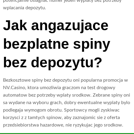
potencjalnie osiagnac numer jeden wyplaty bez potrzeby
wplacania depozytu.
Jak angazujace
bezplatne spiny
bez depozytu?
Bezkosztowe spiny bez depozytu oni popularna promocja w
NV.Casino, ktora umozliwia graczom na test drogowy
automatow bez potrzeby wplaty srodkow. Zebrane spiny oni
sa wydane na wyboru grach, dobry ewentualne wyplaty bylo
podlegaja wymogom obrotu. Sportowcy mogli zyskiwac
korzysci z z tamtych spinow, aby zaznajomic sie z oferta
przedsiebiorstwa hazardowe, nie ryzykujac jego srodkow.