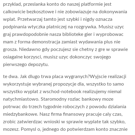
przyklad, przeslanka konto do naszej platformie jest
calkowicie bezkosztowe i nie zobowiazuje na dokonywania
wplat. Przetwarzaj tamto jest szybki i nigdy oznacza
podpinania wtyczka platniczej na rozgrywka. Musisz uzyc
graj prawdopodobnie nasza biblioteke gier i wyprobowac
mam z forma demonstracja zamiast wydawania plus nie
grosza. Niedawno gdy poczujesz sie chetny z gre w sprawie
osiagalne korzysci, musisz uzyc dokonczyc swojego
pierwszego depozytu.
te dwa. Jak dlugo trwa placa wygranych?Wyjscie realizacji
wykorzystuje wybranej propozycje dla, wszystko to samo
wszystko wyplat z wschod-notebook realizujemy niemal
natychmiastowo. Staromodny rozlac bankowy moze
potrwac do trzech tygodnie roboczych z powodu dzialania
miedzybankowe. Nasz firma finansowy pracuje caly czas,
zrobic zatwierdzac wnioski w sprawie wyplate tak szybko,
mozesz. Pomysl o, jednego do potwierdzam konto znacznie