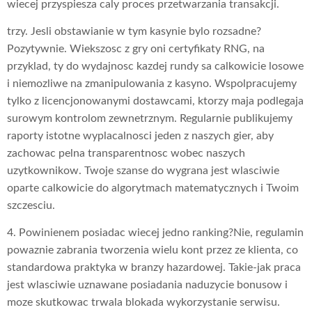
wiecej przyspiesza caly proces przetwarzania transakcji.
trzy. Jesli obstawianie w tym kasynie bylo rozsadne?
Pozytywnie. Wiekszosc z gry oni certyfikaty RNG, na
przyklad, ty do wydajnosc kazdej rundy sa calkowicie losowe
i niemozliwe na zmanipulowania z kasyno. Wspolpracujemy
tylko z licencjonowanymi dostawcami, ktorzy maja podlegaja
surowym kontrolom zewnetrznym. Regularnie publikujemy
raporty istotne wyplacalnosci jeden z naszych gier, aby
zachowac pelna transparentnosc wobec naszych
uzytkownikow. Twoje szanse do wygrana jest wlasciwie
oparte calkowicie do algorytmach matematycznych i Twoim
szczesciu.
4. Powinienem posiadac wiecej jedno ranking?Nie, regulamin
powaznie zabrania tworzenia wielu kont przez ze klienta, co
standardowa praktyka w branzy hazardowej. Takie-jak praca
jest wlasciwie uznawane posiadania naduzycie bonusow i
moze skutkowac trwala blokada wykorzystanie serwisu.