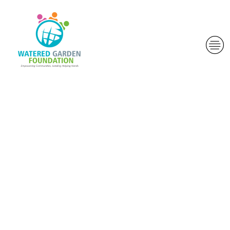
Obsluga
klienta i
mozesz
wsparcie