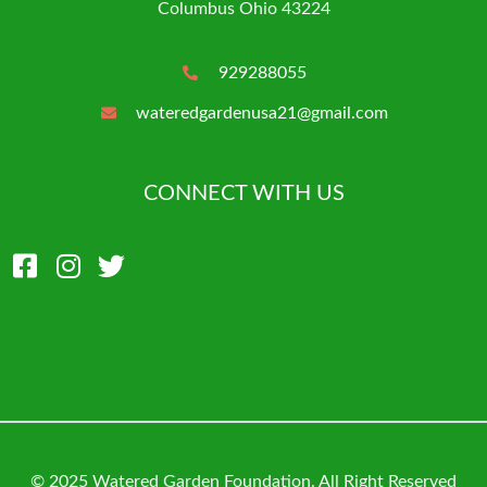
Columbus Ohio 43224
929288055
wateredgardenusa21@gmail.com
CONNECT WITH US
© 2025 Watered Garden Foundation. All Right Reserved