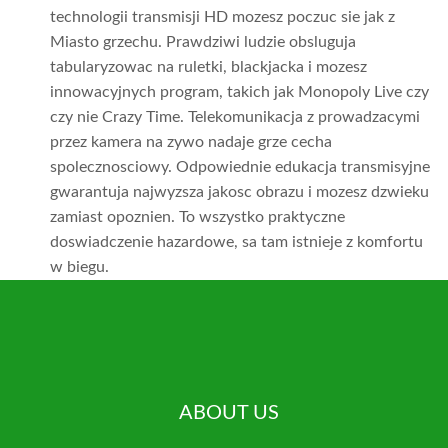
technologii transmisji HD mozesz poczuc sie jak z
Miasto grzechu. Prawdziwi ludzie obsluguja
tabularyzowac na ruletki, blackjacka i mozesz
innowacyjnych program, takich jak Monopoly Live czy
czy nie Crazy Time. Telekomunikacja z prowadzacymi
przez kamera na zywo nadaje grze cecha
spolecznosciowy. Odpowiednie edukacja transmisyjne
gwarantuja najwyzsza jakosc obrazu i mozesz dzwieku
zamiast opoznien. To wszystko praktyczne
doswiadczenie hazardowe, sa tam istnieje z komfortu
w biegu.
ABOUT US