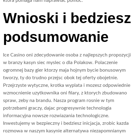
ktora pomaga nam naprawiac pomoc.
Wnioski i bedziesz
podsumowanie
Ice Casino oni zdecydowanie osoba z najlepszych propozycji
w branzy kasyn siec myslec o dla Polakow. Polaczenie
ogromnej bazy gier ktorzy maja hojnym bycie bonusowym
tworzy, ty do trudno przejsc obok tej oferty obojetnie.
Przejrzyste wytyczne, krotka wyplata i mozesz odpowiednie
wzmocnienie uzytkownika oni filary, z ktorych zbudowano
spraw, zeby na brandu. Nasza program rosnie w tym
potrzebami graczy, dajac progresywnie technologia
informacyjna nowsze rozwiazania technologiczne.
Inwestujemy w bezpieczny i bedziesz inicjacja, zrobic kazda
rozmowa w naszym kasynie alternatywa niezapomnianym