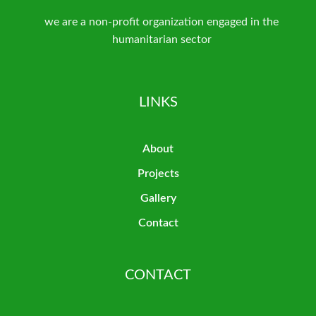
we are a non-profit organization engaged in the
humanitarian sector
LINKS
About
Projects
Gallery
Contact
CONTACT