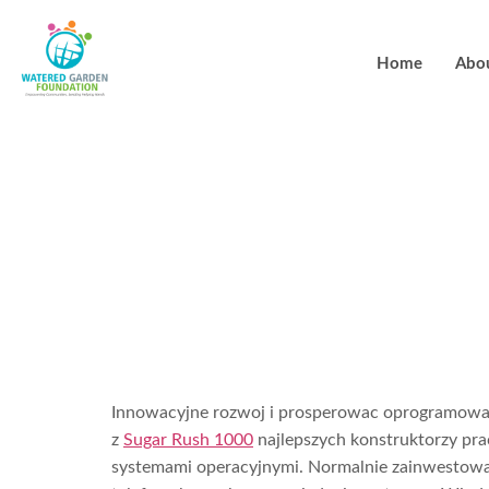
Home
Abo
Od dolaczyc 
grac w najl
online
Innowacyjne rozwoj i prosperowac oprogramowani
z
Sugar Rush 1000
najlepszych konstruktorzy pra
systemami operacyjnymi. Normalnie zainwestowan