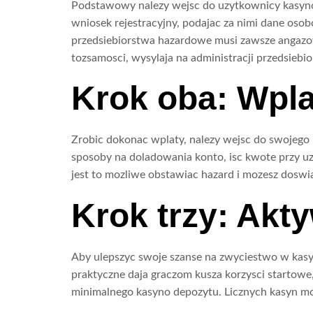
Podstawowy nalezy wejsc do uzytkownicy kasyno
wniosek rejestracyjny, podajac za nimi dane os
przedsiebiorstwa hazardowe musi zawsze angazowac
tozsamosci, wysylaja na administracji przedsieb
Krok oba: Wpla
Zrobic dokonac wplaty, nalezy wejsc do swojego 
sposoby na doladowania konto, isc kwote przy u
jest to mozliwe obstawiac hazard i mozesz doswia
Krok trzy: Akt
Aby ulepszyc swoje szanse na zwyciestwo w kasyni
praktyczne daja graczom kusza korzysci startowe,
minimalnego kasyno depozytu. Licznych kasyn mob