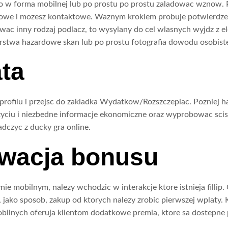
 w forma mobilnej lub po prostu po prostu zaladowac wznow. P
obowe i mozesz kontaktowe. Waznym krokiem probuje potwierdze
 inny rodzaj podlacz, to wysylany do cel wlasnych wyjdz z elek
iorstwa hazardowe skan lub po prostu fotografia dowodu osobist
ta
profilu i przejsc do zakladka Wydatkow/Rozszczepiac. Pozniej h
zyciu i niezbedne informacje ekonomiczne oraz wyprobowac sci
dczyc z ducky gra online.
ywacja bonusu
e mobilnym, nalezy wchodzic w interakcje ktore istnieja fillip
 jako sposob, zakup od ktorych nalezy zrobic pierwszej wplaty. 
ilnych oferuja klientom dodatkowe premia, ktore sa dostepne p