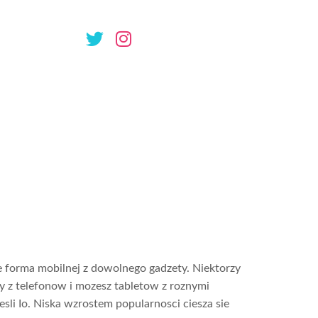
sowac sie i
 kasynie
 forma mobilnej z dowolnego gadzety. Niektorzy
y z telefonow i mozesz tabletow z roznymi
i Io. Niska wzrostem popularnosci ciesza sie