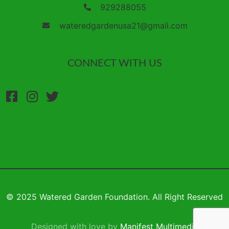
929288055
wateredgardenusa21@gmail.com
CONNECT WITH US
© 2025 Watered Garden Foundation. All Right Reserved
Designed with love by
Manifest Multimedia