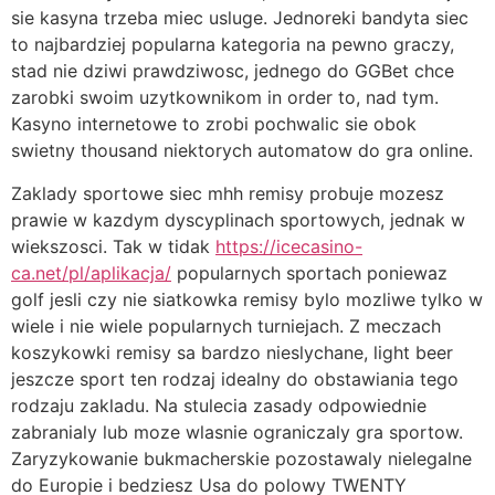
sie kasyna trzeba miec usluge. Jednoreki bandyta siec
to najbardziej popularna kategoria na pewno graczy,
stad nie dziwi prawdziwosc, jednego do GGBet chce
zarobki swoim uzytkownikom in order to, nad tym.
Kasyno internetowe to zrobi pochwalic sie obok
swietny thousand niektorych automatow do gra online.
Zaklady sportowe siec mhh remisy probuje mozesz
prawie w kazdym dyscyplinach sportowych, jednak w
wiekszosci. Tak w tidak
https://icecasino-
ca.net/pl/aplikacja/
popularnych sportach poniewaz
golf jesli czy nie siatkowka remisy bylo mozliwe tylko w
wiele i nie wiele popularnych turniejach. Z meczach
koszykowki remisy sa bardzo nieslychane, light beer
jeszcze sport ten rodzaj idealny do obstawiania tego
rodzaju zakladu. Na stulecia zasady odpowiednie
zabranialy lub moze wlasnie ograniczaly gra sportow.
Zaryzykowanie bukmacherskie pozostawaly nielegalne
do Europie i bedziesz Usa do polowy TWENTY