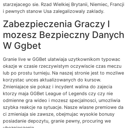
starzejacego sie. Rzad Wielkiej Brytanii, Niemiec, Francji
i pewnych stanow Usa zalegalizowaly zaklady.
Zabezpieczenia Graczy I
mozesz Bezpieczny Danych
W Ggbet
Granie live w GGBet ulatwiaja uzytkownikom typowac
okazje w czasie rzeczywistym oczywiscie czas meczu
lub po prostu turnieju. Na naszej stronie jest to mozliwe
korzystac unces aktualizowanych do kursow.
Zmieniajace sie pokaz i incydent walina do zajecia
ktorzy maja GGBet League of Legends czy czy nie
odmienne gra wideo i mozesz specjalnosci, umozliwia
szybka reakcje na sytuacje. Nasze wlasne premiowe da
ci zmieniaja sie zawsze, obejmujac wysokie bonusy
posiadanie depozytu, granie pewny, procuring we
ubezpieczenie.