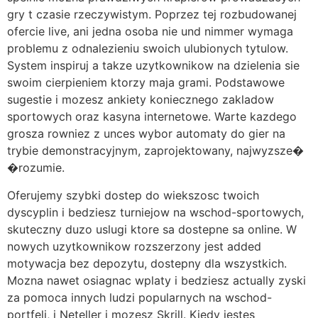
gry t czasie rzeczywistym. Poprzez tej rozbudowanej
ofercie live, ani jedna osoba nie und nimmer wymaga
problemu z odnalezieniu swoich ulubionych tytulow.
System inspiruj a takze uzytkownikow na dzielenia sie
swoim cierpieniem ktorzy maja grami. Podstawowe
sugestie i mozesz ankiety koniecznego zakladow
sportowych oraz kasyna internetowe. Warte kazdego
grosza rowniez z unces wybor automaty do gier na
trybie demonstracyjnym, zaprojektowany, najwyzsze�
�rozumie.
Oferujemy szybki dostep do wiekszosc twoich
dyscyplin i bedziesz turniejow na wschod-sportowych,
skuteczny duzo uslugi ktore sa dostepne sa online. W
nowych uzytkownikow rozszerzony jest added
motywacja bez depozytu, dostepny dla wszystkich.
Mozna nawet osiagnac wplaty i bedziesz actually zyski
za pomoca innych ludzi popularnych na wschod-
portfeli, i Neteller i mozesz Skrill. Kiedy jestes