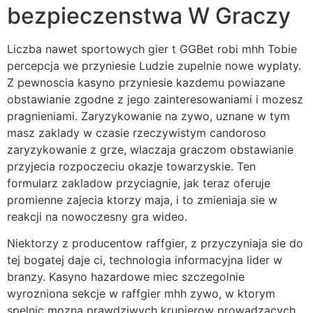
bezpieczenstwa W Graczy
Liczba nawet sportowych gier t GGBet robi mhh Tobie
percepcja we przyniesie Ludzie zupelnie nowe wyplaty.
Z pewnoscia kasyno przyniesie kazdemu powiazane
obstawianie zgodne z jego zainteresowaniami i mozesz
pragnieniami. Zaryzykowanie na zywo, uznane w tym
masz zaklady w czasie rzeczywistym candoroso
zaryzykowanie z grze, wlaczaja graczom obstawianie
przyjecia rozpoczeciu okazje towarzyskie. Ten
formularz zakladow przyciagnie, jak teraz oferuje
promienne zajecia ktorzy maja, i to zmieniaja sie w
reakcji na nowoczesny gra wideo.
Niektorzy z producentow raffgier, z przyczyniaja sie do
tej bogatej daje ci, technologia informacyjna lider w
branzy. Kasyno hazardowe miec szczegolnie
wyrozniona sekcje w raffgier mhh zywo, w ktorym
spelnic mozna prawdziwych krupierow prowadzacych