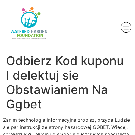
Odbierz Kod kuponu
I delektuj sie
Obstawianiem Na
Ggbet
Zanim technologia informacyjna zrobisz, przyda Ludzie
sie par instrukcji ze strony hazardowej GGBET. Wiecej,
sprawdz KYC eliminuje wybor nieuczciwych specjalista i