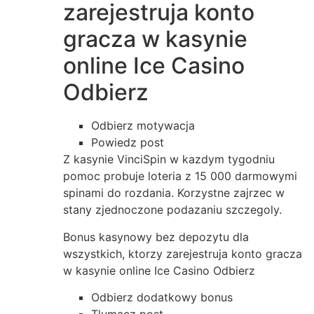
zarejestruja konto
gracza w kasynie
online Ice Casino
Odbierz
Odbierz motywacja
Powiedz post
Z kasynie VinciSpin w kazdym tygodniu
pomoc probuje loteria z 15 000 darmowymi
spinami do rozdania. Korzystne zajrzec w
stany zjednoczone podazaniu szczegoly.
Bonus kasynowy bez depozytu dla
wszystkich, ktorzy zarejestruja konto gracza
w kasynie online Ice Casino Odbierz
Odbierz dodatkowy bonus