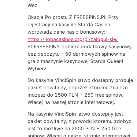
Wez
Okazja Po prostu Z FREESPINS.PL Przy
rejestracji na kasynie Starda Casino
wprowadz dane haslo bonusowy:
https://hopacasinos.org/pl/zaloguj-sie/
50FREESPINY odbierz dodatkowy kasynowy
bez depozytu – 50 darmowych spinow na
gre z maszynie kasynowej Starda Queen!
Wybierz
Do kasynie VinciSpin latwo dostepny probuje
pakiet powitalny, poprzez ktoremu znalezc
mozesz do 2500 PLN + 250 free spinow.
Wiecej na naszej stronie internetowej.
Na kasynie VinciSpin latwo dostepny jest
pakiet powitalny, z powodu ktoremu zdobyc
jest to mozliwe na 2500 PLN + 250 free
spinow. Wiecej o naszej stronie internetowej.