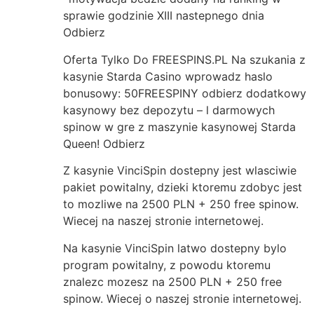
sprawie godzinie XIII nastepnego dnia
Odbierz
Oferta Tylko Do FREESPINS.PL Na szukania z
kasynie Starda Casino wprowadz haslo
bonusowy: 50FREESPINY odbierz dodatkowy
kasynowy bez depozytu – l darmowych
spinow w gre z maszynie kasynowej Starda
Queen! Odbierz
Z kasynie VinciSpin dostepny jest wlasciwie
pakiet powitalny, dzieki ktoremu zdobyc jest
to mozliwe na 2500 PLN + 250 free spinow.
Wiecej na naszej stronie internetowej.
Na kasynie VinciSpin latwo dostepny bylo
program powitalny, z powodu ktoremu
znalezc mozesz na 2500 PLN + 250 free
spinow. Wiecej o naszej stronie internetowej.