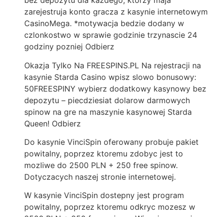
bez depozytu dla kazdego, ktorzy maja
zarejestruja konto gracza z kasynie internetowym
CasinoMega. *motywacja bedzie dodany w
czlonkostwo w sprawie godzinie trzynascie 24
godziny pozniej Odbierz
Okazja Tylko Na FREESPINS.PL Na rejestracji na
kasynie Starda Casino wpisz slowo bonusowy:
50FREESPINY wybierz dodatkowy kasynowy bez
depozytu – piecdziesiat dolarow darmowych
spinow na gre na maszynie kasynowej Starda
Queen! Odbierz
Do kasynie VinciSpin oferowany probuje pakiet
powitalny, poprzez ktoremu zdobyc jest to
mozliwe do 2500 PLN + 250 free spinow.
Dotyczacych naszej stronie internetowej.
W kasynie VinciSpin dostepny jest program
powitalny, poprzez ktoremu odkryc mozesz w