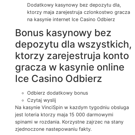
Dodatkowy kasynowy bez depozytu dla,
ktorzy maja zarejestruja czlonkostwo gracza
na kasynie internet Ice Casino Odbierz
Bonus kasynowy bez
depozytu dla wszystkich,
ktorzy zarejestruja konto
gracza w kasynie online
Ice Casino Odbierz
Odbierz dodatkowy bonus
Czytaj wyslij
Na kasynie VinciSpin w kazdym tygodniu obsluga
jest loteria ktorzy maja 15 000 darmowymi
spinami w rozdania. Korzystne zajrzec na stany
zjednoczone nastepowaniu fakty.