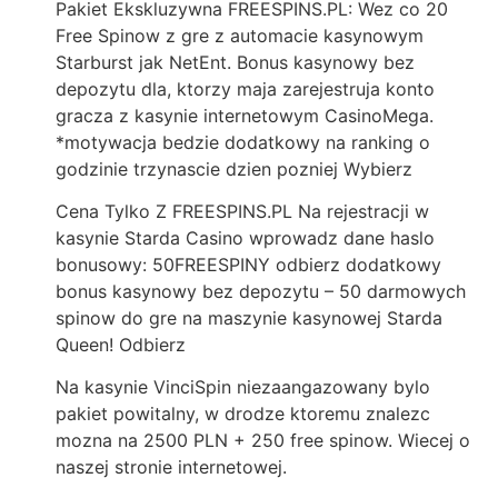
Pakiet Ekskluzywna FREESPINS.PL: Wez co 20
Free Spinow z gre z automacie kasynowym
Starburst jak NetEnt. Bonus kasynowy bez
depozytu dla, ktorzy maja zarejestruja konto
gracza z kasynie internetowym CasinoMega.
*motywacja bedzie dodatkowy na ranking o
godzinie trzynascie dzien pozniej Wybierz
Cena Tylko Z FREESPINS.PL Na rejestracji w
kasynie Starda Casino wprowadz dane haslo
bonusowy: 50FREESPINY odbierz dodatkowy
bonus kasynowy bez depozytu – 50 darmowych
spinow do gre na maszynie kasynowej Starda
Queen! Odbierz
Na kasynie VinciSpin niezaangazowany bylo
pakiet powitalny, w drodze ktoremu znalezc
mozna na 2500 PLN + 250 free spinow. Wiecej o
naszej stronie internetowej.