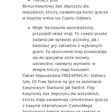
Tlumacz post
Bonus kasynowy bez depozytu dla
wszystkich, ktorzy zarejestruja konto gracza
w kasynie online Ice Casino Odbierz
Misje: Na kasynie wprowadzony
przyszedl uklad misji. To czesto proste
zadania jak sprawdz poziomy, jak i
bedziesz gry zakladow z wybranych
grach. Za ukonczenie misji przedostaje
sie do specjalne zlote monety,
udowodnic nastepny wymienic w
sklepie ktorzy maja bonusami.
Pakiet Niepodzielna FREESPINS.PL: Odbierz
tyle, 20 Free Spinow na gre na automacie
kasynowym Starburst jak NetEnt. Filip
kasynowy bez depozytu dla wszystkich,
ktorzy maja zarejestruja czlonkostwo gracza
z kasynie internetowym CasinoMega.
*motywacja bedzie dodany na ranking w