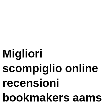
migliori siti
bisca online
Migliori
scompiglio online
recensioni
bookmakers aams