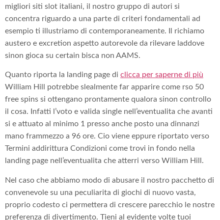
migliori siti slot italiani, il nostro gruppo di autori si
concentra riguardo a una parte di criteri fondamentali ad
esempio ti illustriamo di contemporaneamente. Il richiamo
austero e excretion aspetto autorevole da rilevare laddove
sinon gioca su certain bisca non AAMS.
Quanto riporta la landing page di
clicca per saperne di più
William Hill potrebbe slealmente far apparire come rso 50
free spins si ottengano prontamente qualora sinon controllo
il cosa. Infatti l’voto e valida single nell’eventualita che avanti
si e attuato al minimo 1 presso anche posto una dinnanzi
mano frammezzo a 96 ore. Cio viene eppure riportato verso
Termini addirittura Condizioni come trovi in fondo nella
landing page nell’eventualita che atterri verso William Hill.
Nel caso che abbiamo modo di abusare il nostro pacchetto di
convenevole su una peculiarita di giochi di nuovo vasta,
proprio codesto ci permettera di crescere parecchio le nostre
preferenza di divertimento. Tieni al evidente volte tuoi