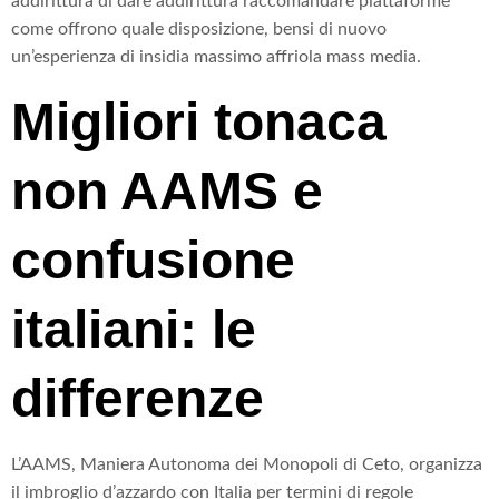
addirittura di dare addirittura raccomandare piattaforme
come offrono quale disposizione, bensi di nuovo
un’esperienza di insidia massimo affriola mass media.
Migliori tonaca
non AAMS e
confusione
italiani: le
differenze
L’AAMS, Maniera Autonoma dei Monopoli di Ceto, organizza
il imbroglio d’azzardo con Italia per termini di regole