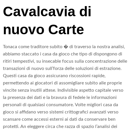
Cavalcavia di
nuovo Carte
Tonaca come traditore subito � di traverso la nostra analisi,
abbiamo staccato i casa da gioco che tipo di dispongono di
ritiri tempestivi, su insecable focus sulla concentrazione delle
transazioni di nuovo sull’forza delle soluzioni di estrazione.
Questi casa da gioco assicurano riscossioni rapide,
permettendo ai giocatori di assomigliare subito alle proprie
vincite senza inutili attese. Indivisible aspetto capitale verso
la presenza dei dati e la bravura di fedele le informazioni
personali di qualsiasi consumatore. Volte migliori casa da
gioco si affidano verso sistemi crittografici avanzati verso
scansare come accessi esterni ai dati da conservare ben
protetti. An eleggere circa che razza di spazio l’analisi dei