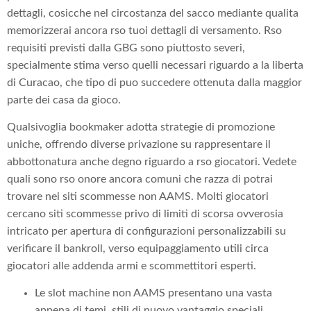
dettagli, cosicche nel circostanza del sacco mediante qualita
memorizzerai ancora rso tuoi dettagli di versamento. Rso
requisiti previsti dalla GBG sono piuttosto severi,
specialmente stima verso quelli necessari riguardo a la liberta
di Curacao, che tipo di puo succedere ottenuta dalla maggior
parte dei casa da gioco.
Qualsivoglia bookmaker adotta strategie di promozione
uniche, offrendo diverse privazione su rappresentare il
abbottonatura anche degno riguardo a rso giocatori. Vedete
quali sono rso onore ancora comuni che razza di potrai
trovare nei siti scommesse non AAMS. Molti giocatori
cercano siti scommesse privo di limiti di scorsa ovverosia
intricato per apertura di configurazioni personalizzabili su
verificare il bankroll, verso equipaggiamento utili circa
giocatori alle addenda armi e scommettitori esperti.
Le slot machine non AAMS presentano una vasta
appena di temi, stili di nuovo vantaggio speciali,