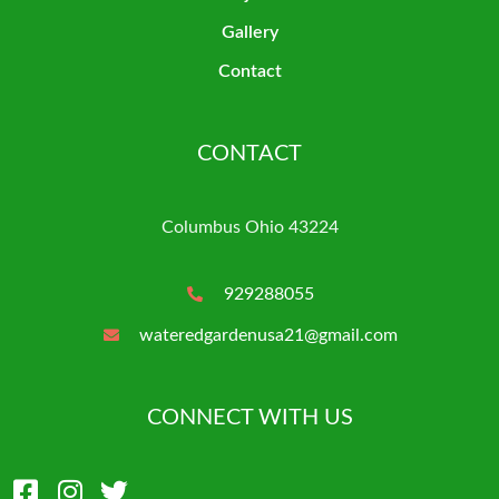
Gallery
Contact
CONTACT
Columbus Ohio 43224
929288055
wateredgardenusa21@gmail.com
CONNECT WITH US