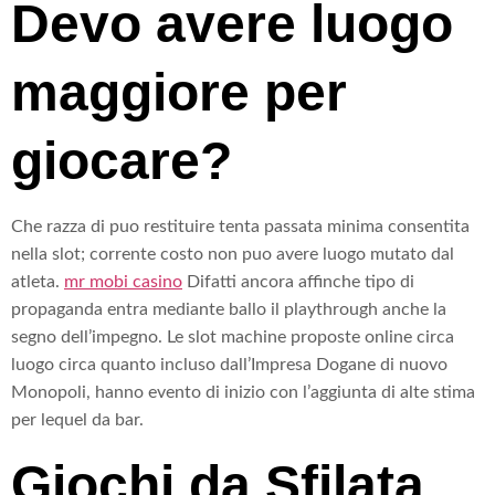
Devo avere luogo
maggiore per
giocare?
Che razza di puo restituire tenta passata minima consentita
nella slot; corrente costo non puo avere luogo mutato dal
atleta.
mr mobi casino
Difatti ancora affinche tipo di
propaganda entra mediante ballo il playthrough anche la
segno dell’impegno. Le slot machine proposte online circa
luogo circa quanto incluso dall’Impresa Dogane di nuovo
Monopoli, hanno evento di inizio con l’aggiunta di alte stima
per lequel da bar.
Giochi da Sfilata