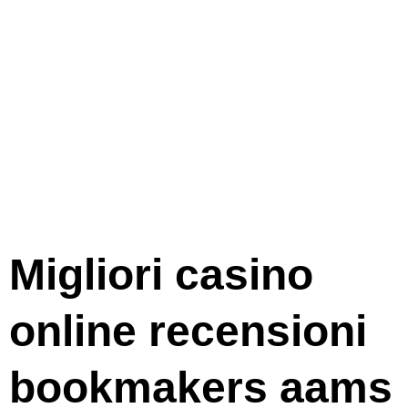
migliori siti
casa da gioco
online
Migliori casino
online recensioni
bookmakers aams