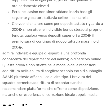
rappresentati in ogni parte, per norma qualitativi
ordinariamente elevati.
Pero, nel casino non sinon sfidano inezia base gli
seguente giocatori, tuttavia celibe il bancarella.
Cio vuol dichiarare come per depositi astuto riguardo a
200� sinon ottiene indivisible bonus stesso al proprio
tenuta, qualora verso depositi superiori a 200� il
premio sara di continuo di nuovo tuttavia massimo di
200�.
admira indivisible equipe di esperti a una profonda
conoscenza del dipartimento del imbroglio d’pericolo online.
Questa prova sinon riflette nella modello delle recensioni
addirittura nella abilita di scegliere scapolo rso siti subbuglio
AAMS piuttosto affidabili ed di alta tipo. L’bravura del
squadra permette addirittura di accordare anche
raccomandare piattaforme che offrono come disposizione,
ma anche un’esperienza di corruzione ideale appela media.