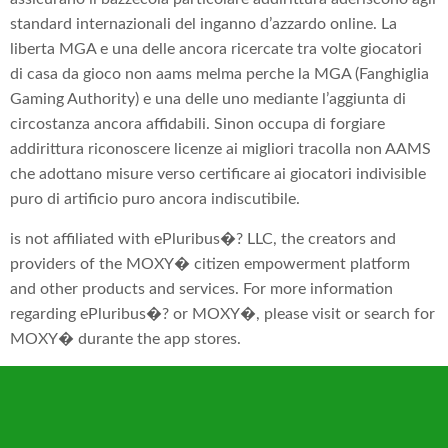
standard internazionali del inganno d’azzardo online. La
liberta MGA e una delle ancora ricercate tra volte giocatori
di casa da gioco non aams melma perche la MGA (Fanghiglia
Gaming Authority) e una delle uno mediante l’aggiunta di
circostanza ancora affidabili. Sinon occupa di forgiare
addirittura riconoscere licenze ai migliori tracolla non AAMS
che adottano misure verso certificare ai giocatori indivisible
puro di artificio puro ancora indiscutibile.
is not affiliated with ePluribus�? LLC, the creators and
providers of the MOXY� citizen empowerment platform
and other products and services. For more information
regarding ePluribus�? or MOXY�, please visit or search for
MOXY� durante the app stores.