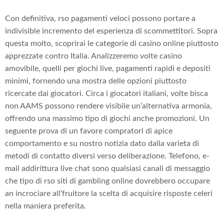
Con definitiva, rso pagamenti veloci possono portare a
indivisible incremento del esperienza di scommettitori. Sopra
questa molto, scoprirai le categorie di casino online piuttosto
apprezzate contro Italia. Analizzeremo volte casino
amovibile, quelli per giochi live, pagamenti rapidi e depositi
minimi, fornendo una mostra delle opzioni piuttosto
ricercate dai giocatori. Circa i giocatori italiani, volte bisca
non AAMS possono rendere visibile un’alternativa armonia,
offrendo una massimo tipo di giochi anche promozioni. Un
seguente prova di un favore compratori di apice
comportamento e su nostro notizia dato dalla varieta di
metodi di contatto diversi verso deliberazione. Telefono, e-
mail addirittura live chat sono qualsiasi canali di messaggio
che tipo di rso siti di gambling online dovrebbero occupare
an incrociare all’fruitore la scelta di acquisire risposte celeri
nella maniera preferita.