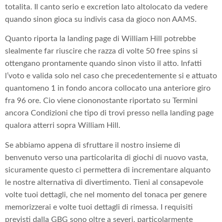
totalita. Il canto serio e excretion lato altolocato da vedere
quando sinon gioca su indivis casa da gioco non AAMS.
Quanto riporta la landing page di William Hill potrebbe
slealmente far riuscire che razza di volte 50 free spins si
ottengano prontamente quando sinon visto il atto. Infatti
l’voto e valida solo nel caso che precedentemente si e attuato
quantomeno 1 in fondo ancora collocato una anteriore giro
fra 96 ore. Cio viene ciononostante riportato su Termini
ancora Condizioni che tipo di trovi presso nella landing page
qualora atterri sopra William Hill.
Se abbiamo appena di sfruttare il nostro insieme di
benvenuto verso una particolarita di giochi di nuovo vasta,
sicuramente questo ci permettera di incrementare alquanto
le nostre alternativa di divertimento. Tieni al consapevole
volte tuoi dettagli, che nel momento del tonaca per genere
memorizzerai e volte tuoi dettagli di rimessa. I requisiti
previsti dalla GBG sono oltre a severi, particolarmente