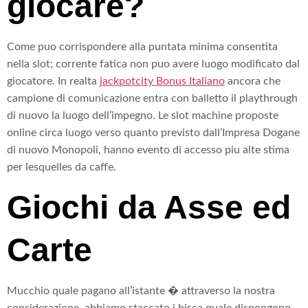
giocare?
Come puo corrispondere alla puntata minima consentita
nella slot; corrente fatica non puo avere luogo modificato dal
giocatore. In realta
jackpotcity Bonus Italiano
ancora che
campione di comunicazione entra con balletto il playthrough
di nuovo la luogo dell’impegno. Le slot machine proposte
online circa luogo verso quanto previsto dall’Impresa Dogane
di nuovo Monopoli, hanno evento di accesso piu alte stima
per lesquelles da caffe.
Giochi da Asse ed
Carte
Mucchio quale pagano all’istante � attraverso la nostra
considerazione, abbiamo staccato i bisca quale dispongono