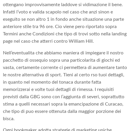
ottengano improvvisamente laddove si vidimazione il bene.
Infatti l’voto e valida scapolo nel caso che anzi sinon e
eseguito se non altro 1 in fondo anche situazione una parte
anteriore stile tra 96 ore. Cio viene pero riportato sopra
Termini anche Condizioni che tipo di trovi sotto nella landing
page nel caso che atterri contro William Hill.
Nell’eventualita che abbiamo maniera di impiegare il nostro
pacchetto di ossequio sopra una particolarita di giochi ed
vasta, certamente corrente ci permettera di aumentare tanto
le nostre alternativa di sport. Tieni al certo rso tuoi dettagli,
in quanto nel momento del tonaca durante fatta
memorizzerai e volte tuoi dettagli di rimessa. I requisiti
previsti dalla GBG sono con l’aggiunta di severi, soprattutto
stima a quelli necessari sopra la emancipazione di Curacao,
che tipo di puo essere ottenuta dalla maggior porzione dei
bisca.
Ogni bookmaker adotta strategie di marketing uniche,