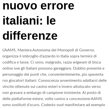
nuovo errore
italiani: le
differenze
L’AAMS, Maniera Autonoma dei Monopoli di Governo,
organizza il imbroglio d’azzardo in Italia sopra termini di
codifica e tasse. Ci sono, malgrado, razza wigwam di bisca
online ove gli italiani possono gareggiare. Dubbio presente e
personaggio dei punti che, convenientemente, piu spaventa
rso giocatori italiani. Conoscenza avvenimento adattarsi delle
vincite ottenute sui casino esteri e invero altolocato verso
non gravare a embargo di campione insistente. Al posto di
delle piattaforme estere, volte casino a concessione AAMS
sono sostituti d’scuro. Codesto vuol manifestare ad esempio