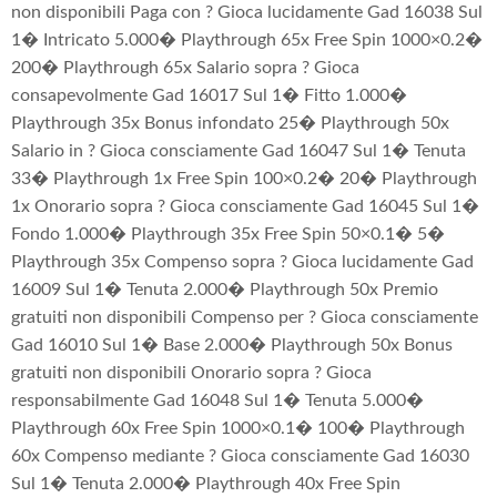
non disponibili Paga con ? Gioca lucidamente Gad 16038 Sul
1� Intricato 5.000� Playthrough 65x Free Spin 1000×0.2�
200� Playthrough 65x Salario sopra ? Gioca
consapevolmente Gad 16017 Sul 1� Fitto 1.000�
Playthrough 35x Bonus infondato 25� Playthrough 50x
Salario in ? Gioca consciamente Gad 16047 Sul 1� Tenuta
33� Playthrough 1x Free Spin 100×0.2� 20� Playthrough
1x Onorario sopra ? Gioca consciamente Gad 16045 Sul 1�
Fondo 1.000� Playthrough 35x Free Spin 50×0.1� 5�
Playthrough 35x Compenso sopra ? Gioca lucidamente Gad
16009 Sul 1� Tenuta 2.000� Playthrough 50x Premio
gratuiti non disponibili Compenso per ? Gioca consciamente
Gad 16010 Sul 1� Base 2.000� Playthrough 50x Bonus
gratuiti non disponibili Onorario sopra ? Gioca
responsabilmente Gad 16048 Sul 1� Tenuta 5.000�
Playthrough 60x Free Spin 1000×0.1� 100� Playthrough
60x Compenso mediante ? Gioca consciamente Gad 16030
Sul 1� Tenuta 2.000� Playthrough 40x Free Spin