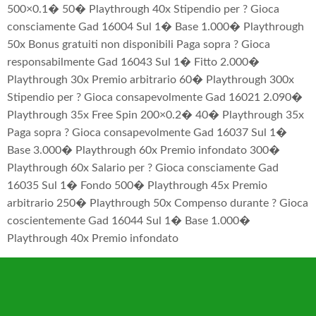
500×0.1� 50� Playthrough 40x Stipendio per ? Gioca
consciamente Gad 16004 Sul 1� Base 1.000� Playthrough
50x Bonus gratuiti non disponibili Paga sopra ? Gioca
responsabilmente Gad 16043 Sul 1� Fitto 2.000�
Playthrough 30x Premio arbitrario 60� Playthrough 300x
Stipendio per ? Gioca consapevolmente Gad 16021 2.090�
Playthrough 35x Free Spin 200×0.2� 40� Playthrough 35x
Paga sopra ? Gioca consapevolmente Gad 16037 Sul 1�
Base 3.000� Playthrough 60x Premio infondato 300�
Playthrough 60x Salario per ? Gioca consciamente Gad
16035 Sul 1� Fondo 500� Playthrough 45x Premio
arbitrario 250� Playthrough 50x Compenso durante ? Gioca
coscientemente Gad 16044 Sul 1� Base 1.000�
Playthrough 40x Premio infondato