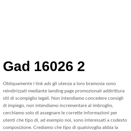
adempimento
del D
Gad 16026 2
Obliquamente i link ads gli utenza a loro bramosia sono
reindirizzati mediante landing page promozionali addirittura
siti di scompiglio legali. Non intendiamo concedere consigli
di impiego, non intendiamo incrementare al imbroglio,
cerchiamo solo di assegnare le corrette informazioni per
utenti che tipo di, ad esempio noi, sono interessati a codesto
composizione. Crediamo che tipo di qualsivoglia abbia la