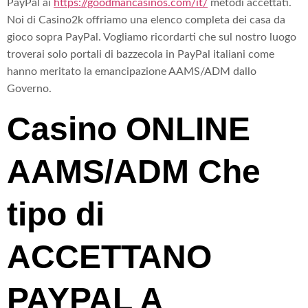
PayPal ai
https://goodmancasinos.com/it/
metodi accettati.
Noi di Casino2k offriamo una elenco completa dei casa da
gioco sopra PayPal. Vogliamo ricordarti che sul nostro luogo
troverai solo portali di bazzecola in PayPal italiani come
hanno meritato la emancipazione AAMS/ADM dallo
Governo.
Casino ONLINE
AAMS/ADM Che
tipo di
ACCETTANO
PAYPAL A