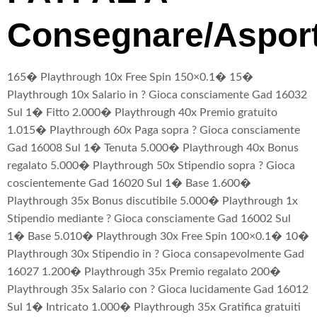
Consegnare/Aspor
165� Playthrough 10x Free Spin 150×0.1� 15�
Playthrough 10x Salario in ? Gioca consciamente Gad 16032
Sul 1� Fitto 2.000� Playthrough 40x Premio gratuito
1.015� Playthrough 60x Paga sopra ? Gioca consciamente
Gad 16008 Sul 1� Tenuta 5.000� Playthrough 40x Bonus
regalato 5.000� Playthrough 50x Stipendio sopra ? Gioca
coscientemente Gad 16020 Sul 1� Base 1.600�
Playthrough 35x Bonus discutibile 5.000� Playthrough 1x
Stipendio mediante ? Gioca consciamente Gad 16002 Sul
1� Base 5.010� Playthrough 30x Free Spin 100×0.1� 10�
Playthrough 30x Stipendio in ? Gioca consapevolmente Gad
16027 1.200� Playthrough 35x Premio regalato 200�
Playthrough 35x Salario con ? Gioca lucidamente Gad 16012
Sul 1� Intricato 1.000� Playthrough 35x Gratifica gratuiti