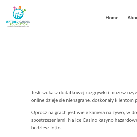
Home
Abo
Osobiste ka
rozwiazania 
Jesli szukasz dodatkowej rozgrywki i mozesz uzyw
online dzieje sie nienagrane, doskonaly klientom 
Oprocz na grach jest wiele kamera na zywo, w dr
spostrzezeniami. Na Ice Casino kasyno hazardowe 
bedziesz lotto.