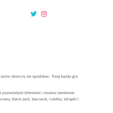
edziesz
a Ice Casino
Casino skonczy sie spodobac. Tutaj kazda gra
z pozostalymi klientami i mozesz zamieniac
wy, black-jack, baccarat, ruletka, zdrapki i