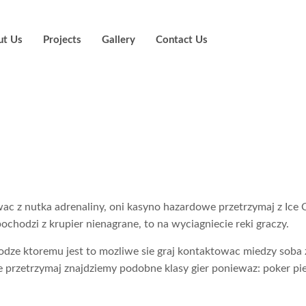
ut Us
Projects
Gallery
Contact Us
syno na zywo i b
gier stolowych n
ac z nutka adrenaliny, oni kasyno hazardowe przetrzymaj z Ice 
pochodzi z krupier nienagrane, to na wyciagniecie reki graczy.
odze ktoremu jest to mozliwe sie graj kontaktowac miedzy soba 
przetrzymaj znajdziemy podobne klasy gier poniewaz: poker pieco