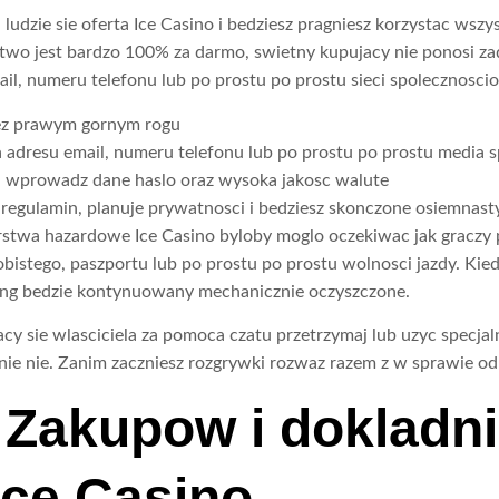
ludzie sie oferta Ice Casino i bedziesz pragniesz korzystac wsz
wo jest bardzo 100% za darmo, swietny kupujacy nie ponosi z
l, numeru telefonu lub po prostu po prostu sieci spolecznosciow
zez prawym gornym rogu
a adresu email, numeru telefonu lub po prostu po prostu media
 wprowadz dane haslo oraz wysoka jakosc walute
gulamin, planuje prywatnosci i bedziesz skonczone osiemnasty 
rstwa hazardowe Ice Casino byloby moglo oczekiwac jak graczy
istego, paszportu lub po prostu po prostu wolnosci jazdy. Ki
king bedzie kontynuowany mechanicznie oczyszczone.
y sie wlasciciela za pomoca czatu przetrzymaj lub uzyc specjaln
nie nie. Zanim zaczniesz rozgrywki rozwaz razem z w sprawie od
Zakupow i dokladnie
Ice Casino