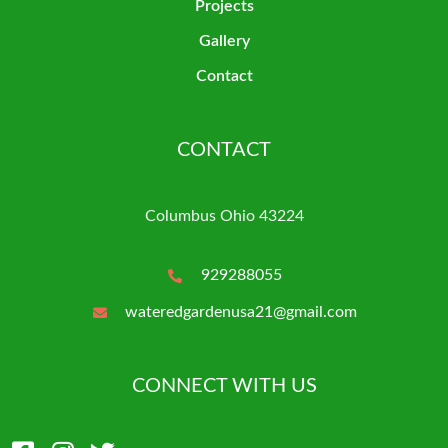
Projects
Gallery
Contact
CONTACT
Columbus Ohio 43224
929288055
wateredgardenusa21@gmail.com
CONNECT WITH US