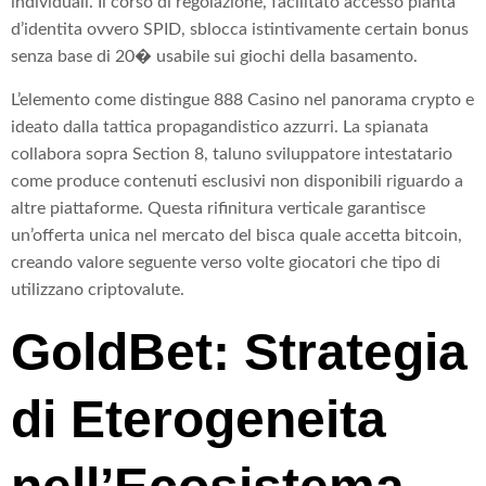
individuali. Il corso di regolazione, facilitato accesso pianta
d’identita ovvero SPID, sblocca istintivamente certain bonus
senza base di 20� usabile sui giochi della basamento.
L’elemento come distingue 888 Casino nel panorama crypto e
ideato dalla tattica propagandistico azzurri. La spianata
collabora sopra Section 8, taluno sviluppatore intestatario
come produce contenuti esclusivi non disponibili riguardo a
altre piattaforme. Questa rifinitura verticale garantisce
un’offerta unica nel mercato del bisca quale accetta bitcoin,
creando valore seguente verso volte giocatori che tipo di
utilizzano criptovalute.
GoldBet: Strategia
di Eterogeneita