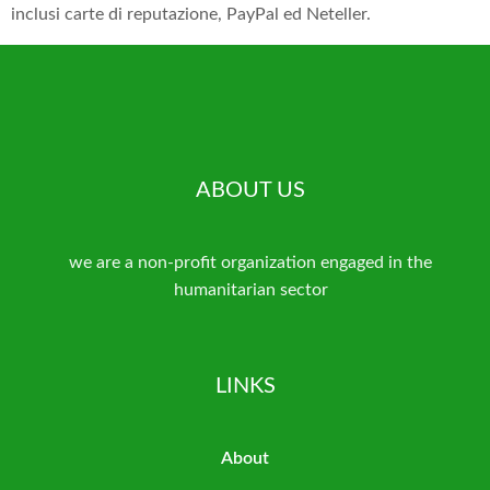
inclusi carte di reputazione, PayPal ed Neteller.
ABOUT US
we are a non-profit organization engaged in the
humanitarian sector
LINKS
About