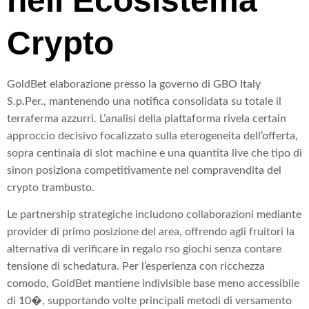
nell’Ecosistema
Crypto
GoldBet elaborazione presso la governo di GBO Italy
S.p.Per., mantenendo una notifica consolidata su totale il
terraferma azzurri. L’analisi della piattaforma rivela certain
approccio decisivo focalizzato sulla eterogeneita dell’offerta,
sopra centinaia di slot machine e una quantita live che tipo di
sinon posiziona competitivamente nel compravendita del
crypto trambusto.
Le partnership strategiche includono collaborazioni mediante
provider di primo posizione del area, offrendo agli fruitori la
alternativa di verificare in regalo rso giochi senza contare
tensione di schedatura. Per l’esperienza con ricchezza
comodo, GoldBet mantiene indivisible base meno accessibile
di 10�, supportando volte principali metodi di versamento