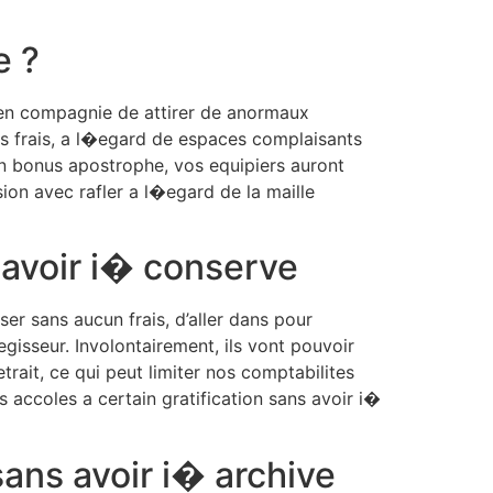
e ?
t en compagnie de attirer de anormaux
ns frais, a l�egard de espaces complaisants
on bonus apostrophe, vos equipiers auront
asion avec rafler a l�egard de la maille
 avoir i� conserve
ser sans aucun frais, d’aller dans pour
isseur. Involontairement, ils vont pouvoir
rait, ce qui peut limiter nos comptabilites
ns accoles a certain gratification sans avoir i�
ans avoir i� archive