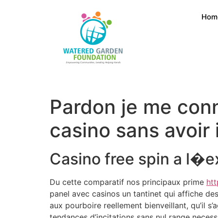
Hom
Pardon je me conn
casino sans avoir
Casino free spin a l�e
Du cette comparatif nos principaux prime
htt
panel avec casinos un tantinet qui affiche d
aux pourboire reellement bienveillant, qu’il
tendances d’incitations sans nul range necess