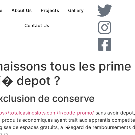
e
About Us
Projects
Gallery
Contact Us
aissons tous les prime
 i� depot ?
xclusion de conserve
ps://totalcasinoslots.com/fr/code-promo/
sans avoir depot
es produits economiques ayant trait aux apprentis competit
 s’agisse de espaces gratuits, a l�egard de remboursements
aire.