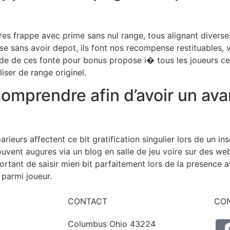
res frappe avec prime sans nul range, tous alignant divers
sans avoir depot, ils font nos recompense restituables, vo
e de ces fonte pour bonus propose i� tous les joueurs cet
iser de range originel.
comprendre afin d’avoir un ava
parieurs affectent ce bit gratification singulier lors de un 
ouvent augures via un blog en salle de jeu voire sur des we
portant de saisir mien bit parfaitement lors de la presence 
parmi joueur.
CONTACT
CON
Columbus Ohio 43224