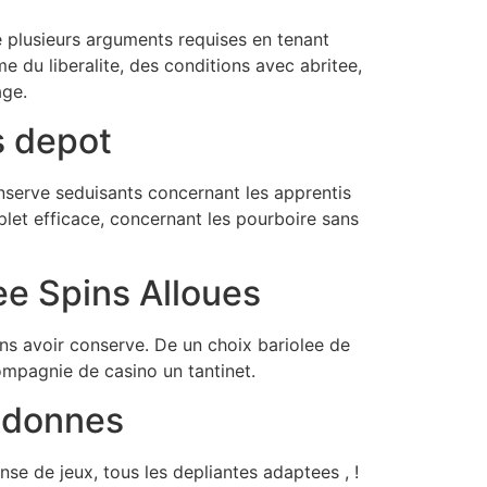
 plusieurs arguments requises en tenant
me du liberalite, des conditions avec abritee,
age.
s depot
nserve seduisants concernant les apprentis
mplet efficace, concernant les pourboire sans
ree Spins Alloues
ns avoir conserve. De un choix bariolee de
compagnie de casino un tantinet.
ndonnes
se de jeux, tous les depliantes adaptees , !