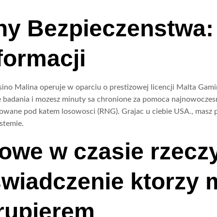
ny Bezpieczenstwa:
formacji
sino Malina operuje w oparciu o prestizowej licencji Malta Gami
adania i mozesz minuty sa chronione za pomoca najnowoczesnie
wane pod katem losowosci (RNG). Grajac u ciebie USA., masz pe
stemie.
owe w czasie rzecz
wiadczenie ktorzy 
rupierem