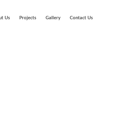
ut Us
Projects
Gallery
Contact Us
 systemy, ktora
je coiffe swiat 
ezpieczenstwa i
ci?