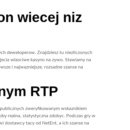
on wiecej niz
ych deweloperow. Znajdziesz tu niezliczonych
jecia wlasciwe kasyno na zywo. Stawiamy na
erwsze i najwazniejsze, rozsadne szanse na
anym RTP
h publicznych zweryfikowanym wskaznikiem
by realna, statystyczna zdobyc. Podczas gry w
wi dostawcy tacy od NetEnt, a ich szanse na