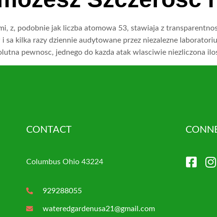
 z, podobnie jak liczba atomowa 53, stawiaja z transparentnos
 sa kilka razy dziennie audytowane przez niezalezne laboratorium
lutna pewnosc, jednego do kazda atak wlasciwie niezliczona il
CONTACT
CONNE
Columbus Ohio 43224
929288055
wateredgardenusa21@gmail.com