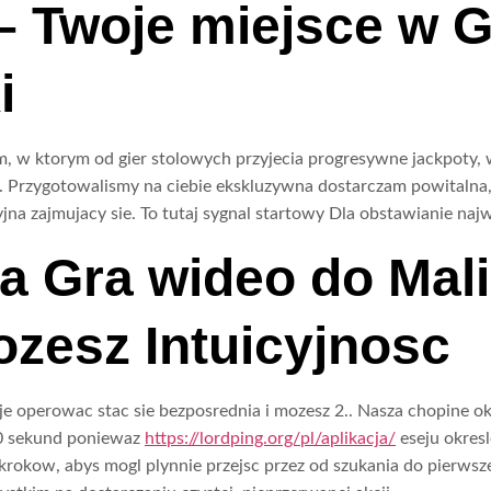
 Twoje miejsce w Gre
i
, w ktorym od gier stolowych przyjecia progresywne jackpoty, 
. Przygotowalismy na ciebie ekskluzywna dostarczam powitalna, 
yjna zajmujacy sie. To tutaj sygnal startowy Dla obstawianie najw
a Gra wideo do Mal
zesz Intuicyjnosc
 operowac stac sie bezposrednia i mozesz 2.. Nasza chopine oka
60 sekund poniewaz
https://lordping.org/pl/aplikacja/
eseju okres
okow, abys mogl plynnie przejsc przez od szukania do pierwszej 