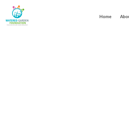
Home
Abo
Poszukujesz
satysfakcjonu
gwarancja b
przejrzystos