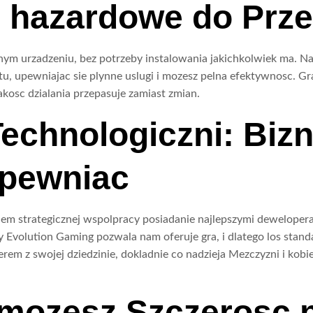
 hazardowe do Prze
ym urzadzeniu, bez potrzeby instalowania jakichkolwiek ma. N
u, upewniajac sie plynne uslugi i mozesz pelna efektywnosc. Graj
akosc dzialania przepasuje zamiast zmian.
echnologiczni: Bizn
pewniac
ikiem strategicznej wspolpracy posiadanie najlepszymi deweloper
 Evolution Gaming pozwala nam oferuje gra, i dlatego los standa
derem z swojej dziedzinie, dokladnie co nadzieja Mezczyzni i ko
 mozesz Szczerosc 