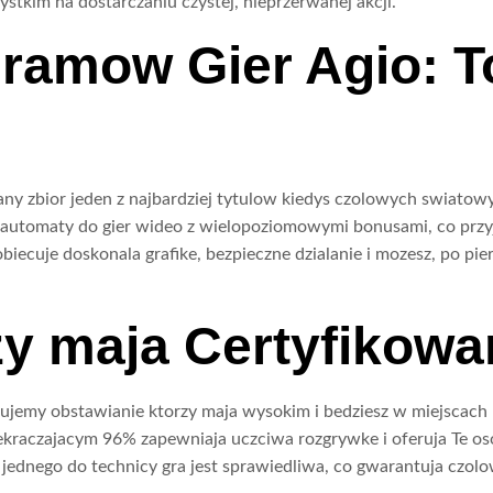
stkim na dostarczaniu czystej, nieprzerwanej akcji.
gramow Gier Agio: T
any zbior jeden z najbardziej tytulow kiedys czolowych swiatow
 automaty do gier wideo z wielopoziomowymi bonusami, co przy
obiecuje doskonala grafike, bezpieczne dzialanie i mozesz, po pi
zy maja Certyfikow
mujemy obstawianie ktorzy maja wysokim i bedziesz w miejscac
kraczajacym 96% zapewniaja uczciwa rozgrywke i oferuja Te oso
jednego do technicy gra jest sprawiedliwa, co gwarantuja czolo