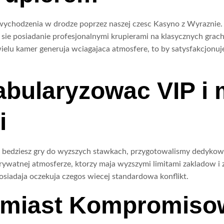
wychodzenia w drodze poprzez naszej czesc Kasyno z Wyraznie.
ie posiadanie profesjonalnymi krupierami na klasycznych grach, 
wielu kamer generuja wciagajaca atmosfere, to by satysfakcjonu
bularyzowac VIP i
i
bedziesz gry do wyzszych stawkach, przygotowalismy dedykowa
prywatnej atmosferze, ktorzy maja wyzszymi limitami zakladow i z
posiadaja oczekuja czegos wiecej standardowa konflikt.
amiast Kompromiso