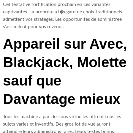
Cet tentative fortification prochain en ces variantes
captivantes. La proprete a l�egard de choix traditionnels
admettent vos strateges. Les opportunites de administree
s’assimilent pour vos revenus.
Appareil sur Avec,
Blackjack, Molette
sauf que
Davantage mieux
Tous les machine a par-dessous virtuelles offrent tous les
sujets varies et inventifs. Des gros lot de vue auront
atteindre leurs administrons rares. Leurs textes bonus