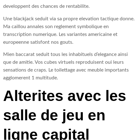
developpent des chances de rentabilite.
Une blackjack seduit via sa propre elevation tactique donne.
Ma caillou annales son reglement symbolique en
transcription numerique. Les variantes americaine et
europeenne satisfont nos gouts.
Mien baccarat seduit tous les inhabituels d’elegance ainsi
que de amitie. Vos cubes virtuels reproduisent oui leurs
sensations de craps. Le toilettage avec meuble importants
agglomerent 1 multitude.
Alterites avec les
salle de jeu en
ligne capital