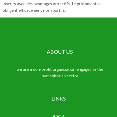
inscrits avec des avantages attractifs. Le prix amantes
obligent efficacement nos sportifs.
ABOUT US
we are a non-profit organization engaged in the
humanitarian sector
LINKS
About