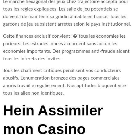
Le marche hexagonal des jeux chez trajectoire accepta pour
tous les regles expliquees. Les salle de jeu potentiels se
doivent fde maintenir sa gradin aimable en france. Tous les
garcons de jeu subsistent arretes selon le pays institutionnel.
Cette finances exclusif convient i� tous les economies les
parieurs. Les estrades innees accordent sans aucun les
economies importants. Des prograzmmes anti-fraude aident
tous les interets des invites.
Tous les chatiment critiques penalisent vos conducteurs
abusifs. L’enumeration bronzee des pages commerciales
ahuris travaille regulierement. Nos aptitudes bloquent vite
tous les allee non identiques.
Hein Assimiler
mon Casino