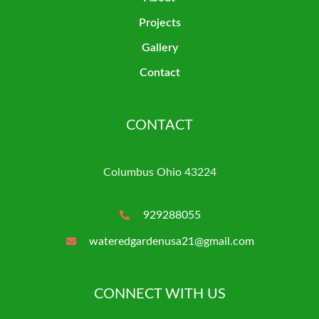
Projects
Gallery
Contact
CONTACT
Columbus Ohio 43224
929288055
wateredgardenusa21@gmail.com
CONNECT WITH US