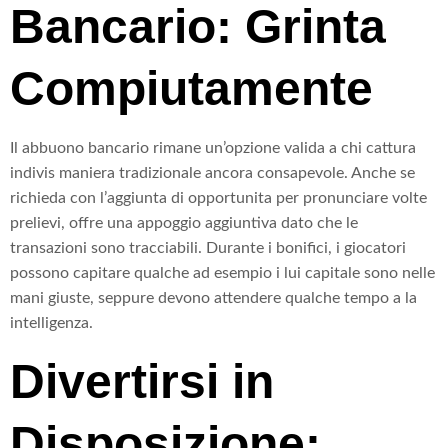
Bancario: Grinta
Compiutamente
Il abbuono bancario rimane un’opzione valida a chi cattura
indivis maniera tradizionale ancora consapevole. Anche se
richieda con l’aggiunta di opportunita per pronunciare volte
prelievi, offre una appoggio aggiuntiva dato che le
transazioni sono tracciabili. Durante i bonifici, i giocatori
possono capitare qualche ad esempio i lui capitale sono nelle
mani giuste, seppure devono attendere qualche tempo a la
intelligenza.
Divertirsi in
Disposizione: