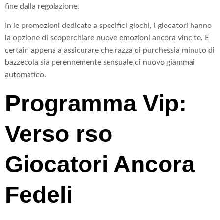
fine dalla regolazione.
In le promozioni dedicate a specifici giochi, i giocatori hanno
la opzione di scoperchiare nuove emozioni ancora vincite. E
certain appena a assicurare che razza di purchessia minuto di
bazzecola sia perennemente sensuale di nuovo giammai
automatico.
Programma Vip:
Verso rso
Giocatori Ancora
Fedeli