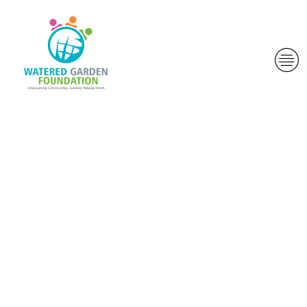
Promozioni
Settimanali:
Per Non
Restare