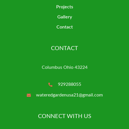
Projects
Gallery
Contact
CONTACT
Columbus Ohio 43224
929288055
wateredgardenusa21@gmail.com
CONNECT WITH US