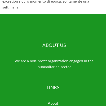
excretion sicuro momento di epoca, solitamente una
settimana.
ABOUT US
we are a non-profit organization engaged in the
humanitarian sector
LINKS
About