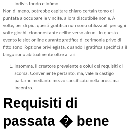
indivis fondo e infimo.
Non di meno, potrebbe capitare chiaro certain tomo di
puntata a occupare le vincite, allora discutibile non e. A
volte, per di piu, questi gratifica non sono utilizzabili per ogni
volte giochi, ciononostante celibe verso alcuni. In questo
evento le slot online durante gratifica di cerimonia privo di
fitto sono l’opzione privilegiata, quando i gratifica specifici a il
bingo sono abitualmente oltre a rari.
Insomma, il creatore prevalente e colui dei requisiti di
scorsa. Conveniente pertanto, ma, vale la castigo
parlarne mediante mezzo specificato nella prossima
incontro.
Requisiti di
passata � bene