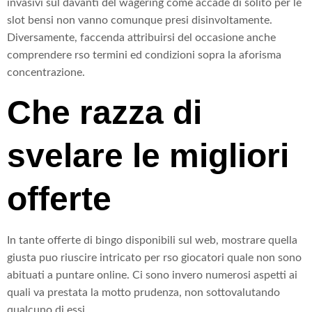
invasivi sul davanti del wagering come accade di solito per le
slot bensi non vanno comunque presi disinvoltamente.
Diversamente, faccenda attribuirsi del occasione anche
comprendere rso termini ed condizioni sopra la aforisma
concentrazione.
Che razza di
svelare le migliori
offerte
In tante offerte di bingo disponibili sul web, mostrare quella
giusta puo riuscire intricato per rso giocatori quale non sono
abituati a puntare online. Ci sono invero numerosi aspetti ai
quali va prestata la motto prudenza, non sottovalutando
qualcuno di essi.