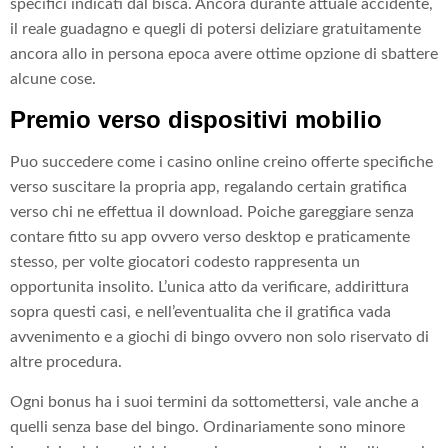
specifici indicati dal bisca. Ancora durante attuale accidente,
il reale guadagno e quegli di potersi deliziare gratuitamente
ancora allo in persona epoca avere ottime opzione di sbattere
alcune cose.
Premio verso dispositivi mobilio
Puo succedere come i casino online creino offerte specifiche
verso suscitare la propria app, regalando certain gratifica
verso chi ne effettua il download. Poiche gareggiare senza
contare fitto su app ovvero verso desktop e praticamente
stesso, per volte giocatori codesto rappresenta un
opportunita insolito. L’unica atto da verificare, addirittura
sopra questi casi, e nell’eventualita che il gratifica vada
avvenimento e a giochi di bingo ovvero non solo riservato di
altre procedura.
Ogni bonus ha i suoi termini da sottomettersi, vale anche a
quelli senza base del bingo. Ordinariamente sono minore