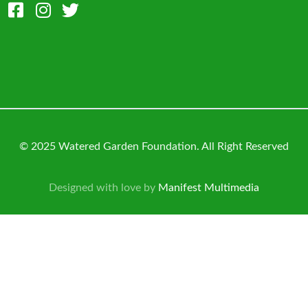
© 2025 Watered Garden Foundation. All Right Reserved
Designed with love by
Manifest Multimedia