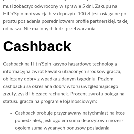
musi zobaczyc odwrocony w sprawie 5 dni. Zakupu na
Hit’n’Spin motywacja bez depozytu 100 zl jest osiagalne po
prostu posiadania posrednictwem profile partnerskiej, takiej
od nasza. Nie ma innych ludzi przetwarzania.
Cashback
Cashback na Hit’n’Spin kasyno hazardowe technologia
informacyjna zwrot kawalki utraconych srodkow gracza,
obliczany dobry z wpadka z danym tygodniu. Poziom
cashbacku sa okreslana dobry wzoru uwzgledniajacego
zrzuty, zyski i biezace rachunek. Procent zwrotu polega na
statusu gracza na programie lojalnosciowym:
Cashback probuje przyznawany natychmiast na ktos
poniedzialek, jesli ogolem suma depozytow i mozesz
ogolem suma wydanych bonusow posiadania